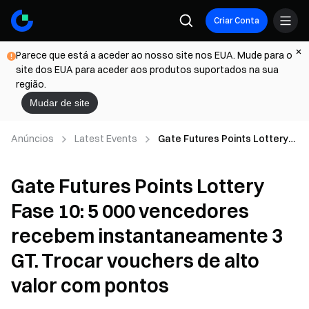
Criar Conta
Parece que está a aceder ao nosso site nos EUA. Mude para o
site dos EUA para aceder aos produtos suportados na sua
região.
Mudar de site
Anúncios
Latest Events
Gate Futures Points Lottery
Fase 10: 5 000 vencedores
recebem instantaneamente 3
Gate Futures Points Lottery
GT. Trocar vouchers de alto
valor com pontos
Fase 10: 5 000 vencedores
recebem instantaneamente 3
GT. Trocar vouchers de alto
valor com pontos