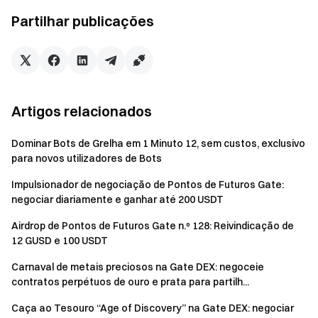
pontos diários obtidos nos últimos 15 dias.
Partilhar publicações
Função principal: os pontos determinam diretamente
a elegibilidade para airdrops, subscrições de TGE e
eventos por tempo limitado. Quanto mais pontos, mais
eventos e benefícios disponíveis.
Cálculo do saldo: é efetuada uma captura diária dos
Artigos relacionados
saldos de USDT e BTC na sua Conta de Futuros
(calculados em valor USD). Se a sua conta estiver em
Dominar Bots de Grelha em 1 Minuto 12, sem custos, exclusivo
para novos utilizadores de Bots
modo de Conta Unificada (Margem de Moeda Única,
Margem Cruzada ou Margem de Carteira), a captura
Impulsionador de negociação de Pontos de Futuros Gate:
utilizará os saldos de USDT e BTC na Conta Spot sob a
negociar diariamente e ganhar até 200 USDT
Conta Unificada para calcular o valor dos ativos. São
Airdrop de Pontos de Futuros Gate n.º 128: Reivindicação de
atribuídos pontos fixos com base no escalão
12 GUSD e 100 USDT
correspondente.
Carnaval de metais preciosos na Gate DEX: negoceie
Conversão instantânea, mais rápida que o mercado
contratos perpétuos de ouro e prata para partilh...
0 comissões ｜ Sem slippage ｜ Negociação de qualquer
Caça ao Tesouro “Age of Discovery” na Gate DEX: negociar
montante