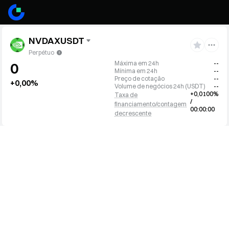
NVDAXUSDT
Perpétuo
Máxima em 24h
--
0
Mínima em 24h
--
Preço de cotação
--
+0,00%
Volume de negócios 24h
(
USDT
)
--
+0,0100%
Taxa de
/
financiamento/contagem
00:00:00
decrescente