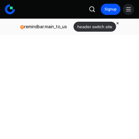
Signup
remindbar.main_to_us
header.switch.site