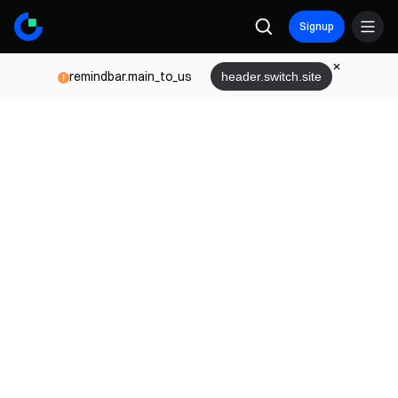
Signup
remindbar.main_to_us
header.switch.site