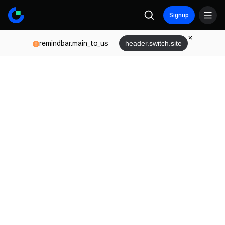
Signup
remindbar.main_to_us
header.switch.site