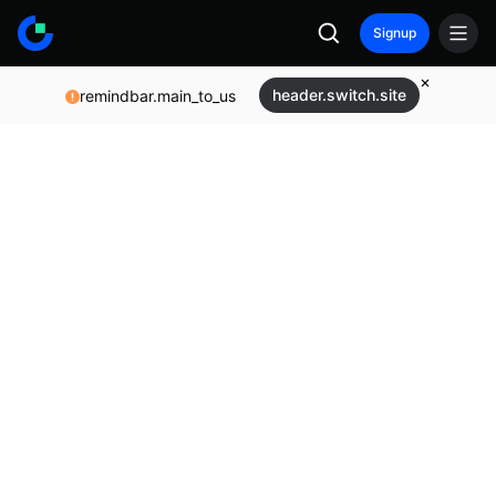
Signup
header.switch.site
remindbar.main_to_us