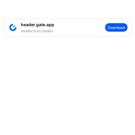
header.gate.app
Download
header.trust.traders
案内
当社について
商品
採用情報
P2P
サポート
ニュースルーム
交換 & ブロック取引
VIP特典
F1 Oracle Red Bull Racing 公式スポンサー