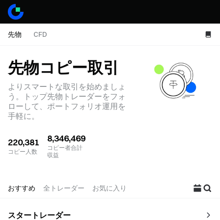
先物
CFD
先物コピー取引
よりスマートな取引を始めましょ
う。トップ先物トレーダーをフォ
ローして、ポートフォリオ運用を
手軽に。
8,346,469
220,381
コピー者合計
コピー人数
収益
おすすめ
全トレーダー
お気に入り
スタートレーダー