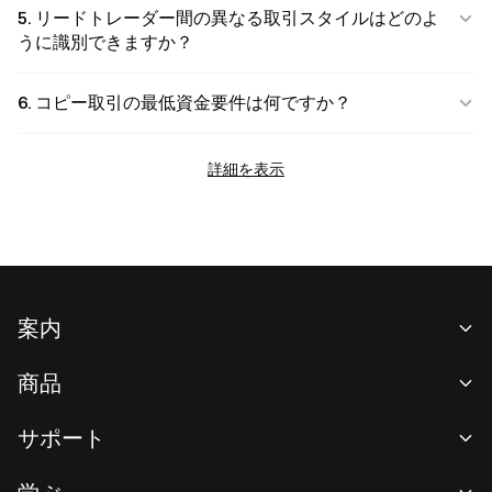
5. リードトレーダー間の異なる取引スタイルはどのよ
うに識別できますか？
6. コピー取引の最低資金要件は何ですか？
詳細を表示
案内
当社について
商品
採用情報
P2P
サポート
ニュースルーム
交換 & ブロック取引
VIP特典
F1 Oracle Red Bull Racing 公式スポンサー