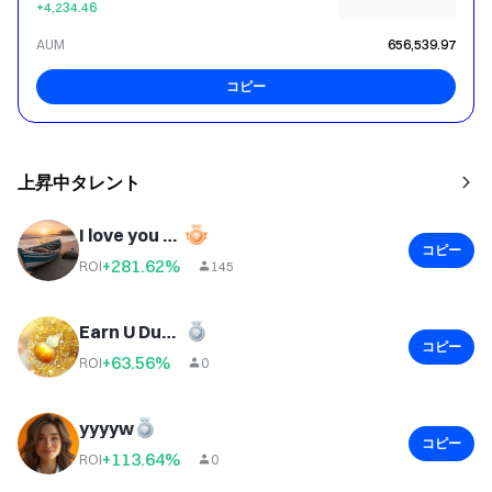
+4,234.46
AUM
656,539.97
コピー
上昇中タレント
I love you every day 007
コピー
+281.62%
ROI
145
Earn U Duoduo
コピー
+63.56%
ROI
0
yyyyw
コピー
+113.64%
ROI
0