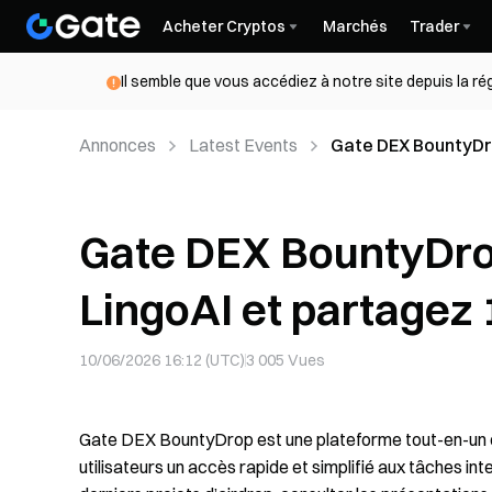
Acheter Cryptos
Marchés
Trader
Il semble que vous accédiez à notre site depuis la r
Annonces
Latest Events
Gate DEX BountyDrop
$LINGO
Gate DEX BountyDrop 
LingoAI et partagez
10/06/2026 16:12 (UTC)
3 005
Vues
Gate DEX BountyDrop est une plateforme tout-en-un qui
utilisateurs un accès rapide et simplifié aux tâches int