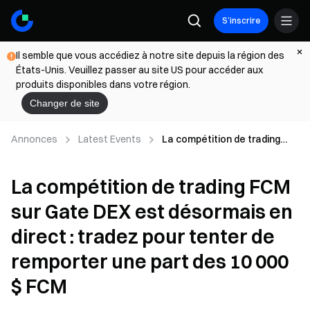
S’inscrire
Il semble que vous accédiez à notre site depuis la région des
États-Unis. Veuillez passer au site US pour accéder aux
produits disponibles dans votre région.
Changer de site
Annonces
Latest Events
La compétition de trading
FCM sur Gate DEX est
désormais en direct : tradez
La compétition de trading FCM
pour tenter de remporter une
part des 10 000 $ FCM
sur Gate DEX est désormais en
direct : tradez pour tenter de
remporter une part des 10 000
$ FCM