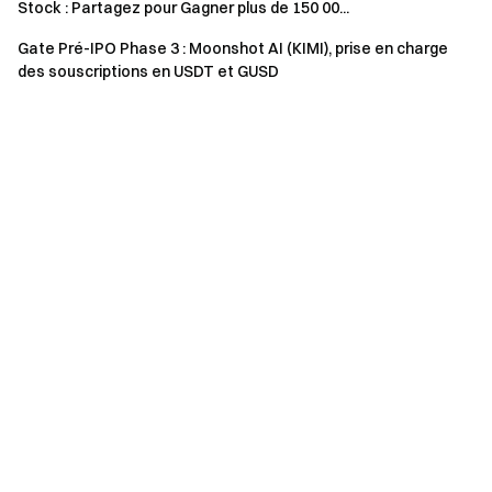
1 500
33 300
Stock : Partagez pour Gagner plus de 150 00...
4–10
960
USDT
Gate Pré-IPO Phase 3 : Moonshot AI (KIMI), prise en charge
des souscriptions en USDT et GUSD
Top
Pro-rata
Pro-rata 464
11–
2 500
12 950
684
50
USDT
Top
Pro-rata
Pro-rata 929
51–
5 000
7 400
368
200
USDT
Règles de l’événement
Les utilisateurs doivent s’inscrire avant de participer à
l’événement. Le volume total de trading pendant
l’événement doit atteindre un minimum de 100 USDT.