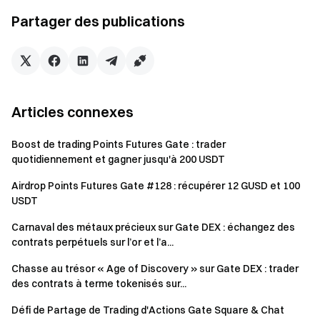
cette annonce.
Partager des publications
Plafond
Cagnotte
individuel de
Cagnotte
par palier
récompense
Rang
par palier
(quantités
(quantités
(USDT)
$FCM, réf.
Articles connexes
$FCM, réf.
uniquement)
uniquement)
Boost de trading Points Futures Gate : trader
quotidiennement et gagner jusqu'à 200 USDT
Top
500 USDT
92 937
92 937
1
Airdrop Points Futures Gate #128 : récupérer 12 GUSD et 100
USDT
Top
300 USDT
55 762
55 762
2
Carnaval des métaux précieux sur Gate DEX : échangez des
contrats perpétuels sur l’or et l’a...
Top
200 USDT
37 175
37 175
Chasse au trésor « Age of Discovery » sur Gate DEX : trader
3
des contrats à terme tokenisés sur...
Pro-rata
Défi de Partage de Trading d'Actions Gate Square & Chat
Top
Pro-rata 278