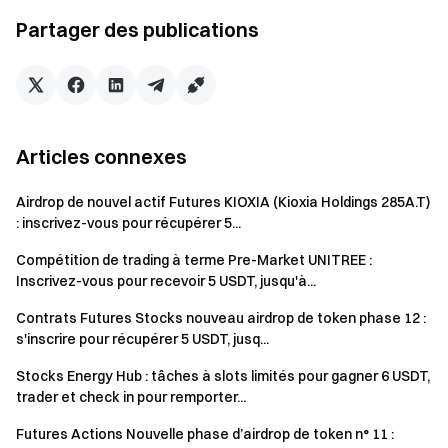
volume de
Partager des publications
trading
cumulé
requis sur
Volume cumulé ≥ 3
4 USDT
n’importe
000 USDT
quelle ligne
de produit
Articles connexes
MU/USDT
ou
Airdrop de nouvel actif Futures KIOXIA (Kioxia Holdings 285A.T)
MRVL/USDT
: inscrivez-vous pour récupérer 5...
Compétition de trading à terme Pre-Market UNITREE :
Remarque : Les lignes de produits éligibles comprennent les
Inscrivez-vous pour recevoir 5 USDT, jusqu'à...
contrats perpétuels USDT-M MU & MRVL, les CFD et les
Gate Stocks. Atteindre le seuil sur une seule ligne de produit
Contrats Futures Stocks nouveau airdrop de token phase 12 :
suffit pour obtenir la récompense ; il n’est pas nécessaire de
s'inscrire pour récupérer 5 USDT, jusq...
trader sur les trois.
Stocks Energy Hub : tâches à slots limités pour gagner 6 USDT,
trader et check in pour remporter...
Récompense 2 : Challenge de trading ouvert à
Futures Actions Nouvelle phase d’airdrop de token n° 11 :
tous – Plusieurs paliers, jusqu’à 200 $ par