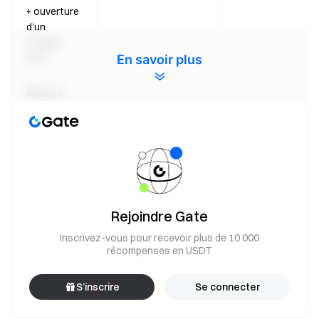
+ ouverture
d’un
compte
En savoir plus
CFD
Bonus 2 :
Réaliser
votre
première
transaction
sur
Transaction unique
2 USDT
n’importe
≥ 500 USDT
quelle ligne
Rejoindre Gate
de produit
MU/USDT
Inscrivez-vous pour recevoir plus de 10 000
ou
récompenses en USDT
MRVL/USDT
S’inscrire
Se connecter
Bonus 3 :
Atteindre le