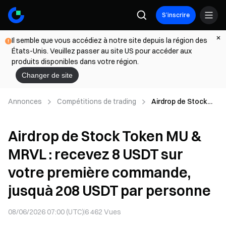
S’inscrire
Il semble que vous accédiez à notre site depuis la région des
États-Unis. Veuillez passer au site US pour accéder aux
produits disponibles dans votre région.
Changer de site
Annonces
Compétitions de trading
Airdrop de Stock
Token MU & MRVL :
recevez 8 USDT sur
Airdrop de Stock Token MU &
votre première
commande, jusquà
MRVL : recevez 8 USDT sur
208 USDT par
personne
votre première commande,
jusquà 208 USDT par personne
08/06/2026 07:00 (UTC)
6 462
Vues