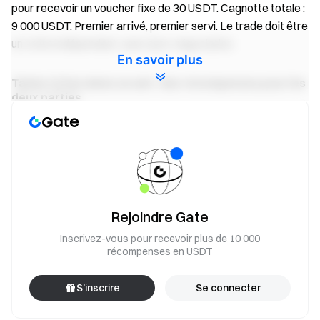
pour recevoir un voucher fixe de 30 USDT. Cagnotte totale :
9 000 USDT. Premier arrivé, premier servi. Le trade doit être
un ordre indépendant, sans auto-négociation.
En savoir plus
Tâche 3 | Parrainez un ami : des récompenses pour les
deux parties
Invitez de nouveaux portefeuilles à trader sur Gate Perp
DEX. Une fois que l'invité effectue son premier trade
perpétuel d'au moins 500 USDT, les deux gagnent des
récompenses.
Les parrains reçoivent 20 USDT par parrainage ; les invités
reçoivent 10 USDT. Cagnotte totale : 7 000 USDT, premier
Rejoindre Gate
arrivé, premier servi.
Inscrivez-vous pour recevoir plus de 10 000
récompenses en USDT
Conditions des vouchers de trading
S’inscrire
Se connecter
Toutes les récompenses de cet événement sont
distribuées sous forme de vouchers de trading de position.