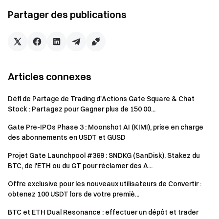
Les vouchers peuvent être utilisés pour ouvrir des positions
Partager des publications
de contrat perpétuel sur Gate Perp DEX. Les bénéfices
générés sont retirables, tandis que les pertes sont déduites
du solde du voucher. Chaque utilisateur ne peut réclamer
qu'un seul voucher. Les vouchers sont non-transférables.
Articles connexes
Remarques importantes
Défi de Partage de Trading d'Actions Gate Square & Chat
Le premier trade doit maintenir une position ouverte
Stock : Partagez pour Gagner plus de 150 00...
pendant au moins 5 minutes pour être compté comme
Gate Pre-IPOs Phase 3 : Moonshot AI (KIMI), prise en charge
tâche accomplie.
des abonnements en USDT et GUSD
Le wash trading, l'auto-négociation, le cross-trading
Projet Gate Launchpool #369 : SNDKG (SanDisk). Stakez du
et l'enregistrement en masse de comptes sont
BTC, de l'ETH ou du GT pour réclamer des A...
strictement interdits. Plusieurs adresses de portefeuille
sous le même appareil ou la même identité vérifiée sont
Offre exclusive pour les nouveaux utilisateurs de Convertir :
obtenez 100 USDT lors de votre premiè...
considérées comme un seul participant.
Les récompenses des trois tâches peuvent être
BTC et ETH Dual Resonance : effectuer un dépôt et trader