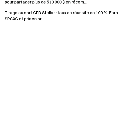
pour partager plus de 510 000 $ en récom...
cumulées. Une seule adresse de portefeuille peut
recevoir jusqu'à 10–50 USDT (Tâche 1) + 30 USDT
Tirage au sort CFD Stellar : taux de réussite de 100 %, Earn
(Tâche 2) + 10 USDT (Tâche 3 en tant qu'utilisateur
SPCXG et prix en or
référé), soit un total de 50 à 90 USDT en vouchers de
trading.
Une fois la cagnotte d'une tâche épuisée, aucune
autre récompense ne sera distribuée pour cette tâche,
même si les conditions d'éligibilité sont remplies.
Le trading d'actifs numériques est hautement volatil.
Cet événement ne constitue en aucun cas un conseil en
investissement.
Les participants sont seuls responsables des taxes et
des frais de Gas associés à la réclamation des
récompenses.
En raison d'exigences légales et réglementaires, les
résidents de certaines juridictions peuvent ne pas être