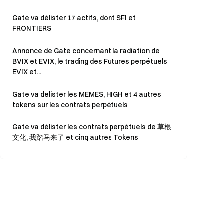
Gate va délister 17 actifs, dont SFI et
FRONTIERS
Annonce de Gate concernant la radiation de
BVIX et EVIX, le trading des Futures perpétuels
EVIX et...
Gate va delister les MEMES, HIGH et 4 autres
tokens sur les contrats perpétuels
Gate va délister les contrats perpétuels de
草根
文化
, 我踏马来了 et cinq autres Tokens