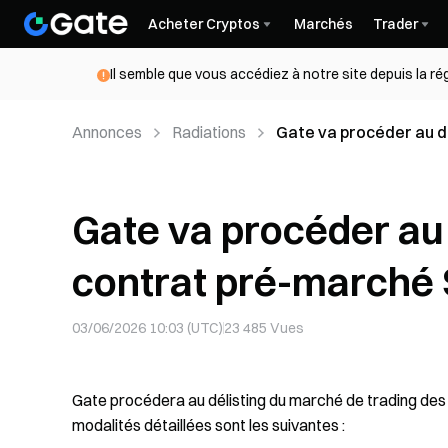
Acheter Cryptos
Marchés
Trader
Il semble que vous accédiez à notre site depuis la r
Annonces
Radiations
Gate va procéder au d
Gate va procéder au 
contrat pré-march
03/06/2026 10:03 (UTC)
23 485
Vues
Gate procédera au délisting du marché de trading des
modalités détaillées sont les suivantes :