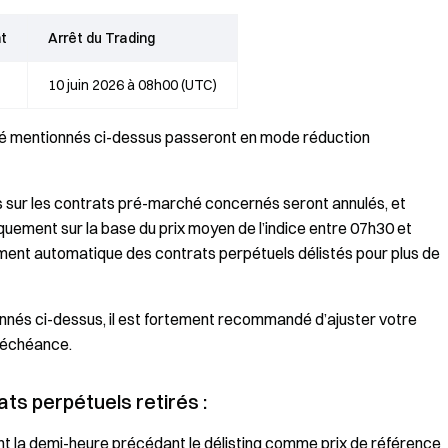
t
Arrêt du Trading
10 juin 2026 à 08h00 (UTC)
ché mentionnés ci-dessus passeront en mode réduction
rs sur les contrats pré-marché concernés seront annulés, et
quement sur la base du prix moyen de l’indice entre 07h30 et
lement automatique des contrats perpétuels délistés pour plus de
nnés ci-dessus, il est fortement recommandé d’ajuster votre
l’échéance.
ts perpétuels retirés :
ant la demi-heure précédant le délisting comme prix de référence