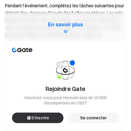
Pendant l’événement, complétez les tâches suivantes pour
obtenir des chances d’ouvrir des boîtes mystères. Les prix
incluent du XAUT, des Lucky Bags, une montre Rolex en or
En savoir plus
18K, une pièce d’or Saint-Georges et le Dragon 1 oz 2026,
ainsi qu’un lingot d’or PAMP Suisse de 100 g. Les
récompenses sont limitées et attribuées selon le principe du
premier arrivé, premier servi. Les utilisateurs qui s’inscrivent
avec succès à cette campagne débloqueront
automatiquement des récompenses doublées. Les
récompenses doublées seront distribuées après la fin de la
campagne, et les récompenses affichées sur la page de
l’événement resteront inchangées.
Rejoindre Gate
Rappel : évitez les opérations fréquentes sur une
Inscrivez-vous pour recevoir plus de 10 000
courte période afin de ne pas déclencher le contrôle
récompenses en USDT
du risque, ce qui pourrait affecter votre éligibilité à
récupérer les récompenses.
S’inscrire
Se connecter
Tâche Convertir Débutant :
Effectuez votre tout