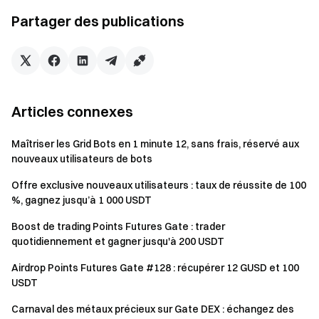
premier trade Convertir (≥ 1 USDT) pour obtenir 1
Partager des publications
chance.
Tâche Spot Débutant :
Effectuez votre tout
premier trade spot (≥ 1 USDT) pour obtenir 1 chance.
Tâche Futures Débutant :
Effectuez votre tout
premier trade Futures (≥ 500 USDT) pour obtenir 1
Articles connexes
chance.
Maîtriser les Grid Bots en 1 minute 12, sans frais, réservé aux
Tâche Dépôt :
Atteignez un dépôt net cumulé de ≥
nouveaux utilisateurs de bots
500 USDT et maintenez-le pendant au moins 24 heures
Offre exclusive nouveaux utilisateurs : taux de réussite de 100
pour obtenir 1 chance.
%, gagnez jusqu’à 1 000 USDT
Tâche Volume de trading Convertir :
Atteignez
Boost de trading Points Futures Gate : trader
100 USDT de volume de trading Convertir par jour pour
quotidiennement et gagner jusqu'à 200 USDT
obtenir 1 chance.
Airdrop Points Futures Gate #128 : récupérer 12 GUSD et 100
Tâche Volume de trading Spot :
Atteignez les
USDT
volumes de trading spot suivants pour obtenir des
chances de boîte mystère (cumulables), limité à 1
Carnaval des métaux précieux sur Gate DEX : échangez des