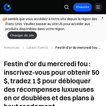
S’inscrire
Il semble que vous accédiez à notre site depuis la région des
États-Unis. Veuillez passer au site US pour accéder aux
produits disponibles dans votre région.
Changer de site
Annonces
Latest Events
Festin d’or du mercredi fou :
inscrivez-vous pour obtenir
50 $, tradez 1 $ pour
Festin d’or du mercredi fou :
débloquer des récompenses
luxueuses en or doublées et
inscrivez-vous pour obtenir 50
des plans à haut rendement
$, tradez 1 $ pour débloquer
des récompenses luxueuses
en or doublées et des plans à