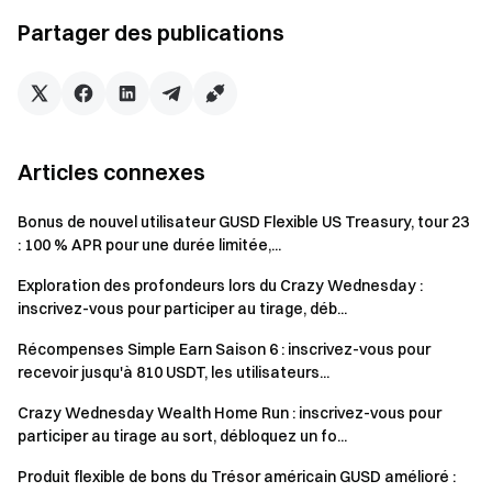
des produits Simple Earn Durée déterminée pendant la
période de la campagne seront inclus dans le calcul et
Partager des publications
convertis en USDT selon le prix du token à 23h59 (UTC)
chaque jour.
La récompense de cet événement est un bonus
d’essai dual-currency, qui sera distribué dans les 14 jours
Articles connexes
ouvrables suivant la fin de l’événement. Elle est valable
pendant 7 jours à compter de la date de distribution ;
Bonus de nouvel utilisateur GUSD Flexible US Treasury, tour 23
toute portion non utilisée sera automatiquement annulée
: 100 % APR pour une durée limitée,...
si elle n’est pas utilisée pendant la période de validité.
Exploration des profondeurs lors du Crazy Wednesday :
Les fonds de bonus ne peuvent être utilisés que pour
inscrivez-vous pour participer au tirage, déb...
Dual Investment et ne peuvent pas être retirés ou
Récompenses Simple Earn Saison 6 : inscrivez-vous pour
transférés.
recevoir jusqu'à 810 USDT, les utilisateurs...
Les récompenses de cet événement ne peuvent pas
Crazy Wednesday Wealth Home Run : inscrivez-vous pour
être cumulées avec celles d’autres événements
participer au tirage au sort, débloquez un fo...
similaires. Si un utilisateur participe à plusieurs
événements simultanément, seule la récompense la plus
Produit flexible de bons du Trésor américain GUSD amélioré :