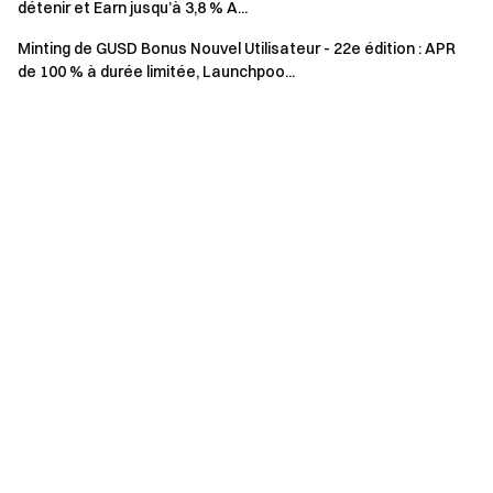
élevée sera attribuée.
détenir et Earn jusqu’à 3,8 % A...
Afin de protéger les intérêts de tous les utilisateurs
Minting de GUSD Bonus Nouvel Utilisateur - 22e édition : APR
de 100 % à durée limitée, Launchpoo...
participants et de garantir l’équité, les comportements
frauduleux tels que la participation via plusieurs comptes
ou sous-comptes sont strictement interdits pendant
l’événement. Toute violation entraînera une
disqualification immédiate.
Avertissement sur les risques : Le trading de
cryptomonnaies est affecté par divers facteurs,
notamment les conditions du marché et les politiques. Le
marché est très volatil et les fluctuations de prix sont
imprévisibles. Veuillez être conscient des risques du
marché et trader avec prudence.
Les utilisateurs au Royaume-Uni et dans d’autres
régions restreintes ne peuvent pas accéder à ce
service (veuillez consulter les
Conditions d’utilisation
pour des informations détaillées sur les régions