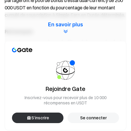
partageront le pool de bonus d’essai dual-currency de 200
000 USDT en fonction du pourcentage de leur montant
cumulé de souscription à Simple Earn en Durée déterminée.
En savoir plus
Remarques
Si une commande Durée déterminée est rachetée de
manière anticipée ce jour-là, le check-in de ce jour sera
invalidé.
Souscriptions nettes journalières = Souscriptions
totales journalières − Rachats totaux journaliers
Si le montant net cumulé de souscription d’un
Rejoindre Gate
utilisateur dans Simple Earn pendant la période de
Inscrivez-vous pour recevoir plus de 10 000
l’événement est ≤ 0, il sera considéré comme ayant
récompenses en USDT
renoncé automatiquement à sa participation à cet
événement.
S’inscrire
Se connecter
Tous les enregistrements de souscription et de rachat