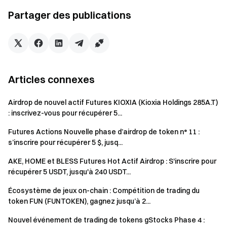
Tradez à tout moment — les récompenses continuent avec
des fonds flexibles
Partager des publications
Essayer maintenant
Remarques :
Les participants doivent cliquer sur le bouton
Articles connexes
[Rejoindre maintenant] sur la page de l’événement pour
s’inscrire et compléter la vérification d’identité afin de
Airdrop de nouvel actif Futures KIOXIA (Kioxia Holdings 285A.T)
recevoir les récompenses.
: inscrivez-vous pour récupérer 5...
Pour la [Récompense 1], « nouveaux traders futures »
Futures Actions Nouvelle phase d’airdrop de token n° 11 :
désigne les utilisateurs n’ayant jamais effectué de
s’inscrire pour récupérer 5 $, jusq...
trading futures depuis leur inscription.
AKE, HOME et BLESS Futures Hot Actif Airdrop : S'inscrire pour
Les utilisateurs doivent trader les paires éligibles pour
récupérer 5 USDT, jusqu'à 240 USDT...
prétendre aux récompenses. Volume de trading =
Écosystème de jeux on-chain : Compétition de trading du
Montant d’achat + Montant de vente.
token FUN (FUNTOKEN), gagnez jusqu’à 2...
Les récompenses seront distribuées en USDT ; toutes
Nouvel événement de trading de tokens gStocks Phase 4 :
les récompenses seront créditées sur les comptes