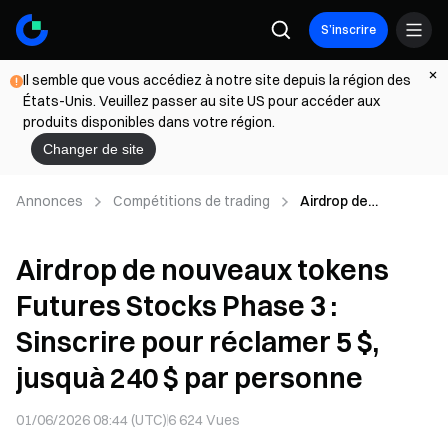
S’inscrire
Il semble que vous accédiez à notre site depuis la région des
États-Unis. Veuillez passer au site US pour accéder aux
produits disponibles dans votre région.
Changer de site
Annonces
Compétitions de trading
Airdrop de
nouveaux tokens
Futures Stocks
Airdrop de nouveaux tokens
Phase 3 : Sinscrire
pour réclamer 5 $,
Futures Stocks Phase 3 :
jusquà 240 $ par
personne
Sinscrire pour réclamer 5 $,
jusquà 240 $ par personne
01/06/2026 08:44 (UTC)
6 624
Vues