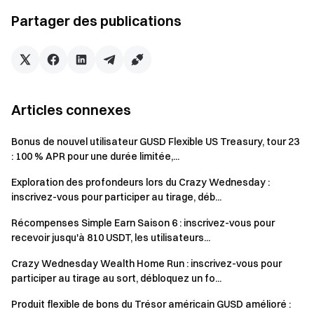
conditions du marché (veuillez consulter la page de
Partager des publications
rachat pour plus de détails). Le remboursement rapide
est généralement crédité dans les 5 minutes suivant la
demande, tandis que le rachat standard sera crédité en
J+3 après la date de soumission.
Articles connexes
Calcul de l’APR maximal :
APR maximal = APR estimé + APR bonus
Bonus de nouvel utilisateur GUSD Flexible US Treasury, tour 23
: 100 % APR pour une durée limitée,...
L’APR maximal n’est pas fixe et varie
quotidiennement selon les conditions du marché et la
Exploration des profondeurs lors du Crazy Wednesday :
viabilité du produit.
inscrivez-vous pour participer au tirage, déb...
L’APR bonus et la majoration des intérêts font partie
Récompenses Simple Earn Saison 6 : inscrivez-vous pour
du mécanisme de récompense permanent de la
recevoir jusqu'à 810 USDT, les utilisateurs...
plateforme, distribués chaque jour sur les comptes
Crazy Wednesday Wealth Home Run : inscrivez-vous pour
utilisateurs sous forme de tokens GT, offrant un APR
participer au tirage au sort, débloquez un fo...
supérieur pour certains montants de souscription. Les
Produit flexible de bons du Trésor américain GUSD amélioré :
récompenses seront ajustées dynamiquement selon les