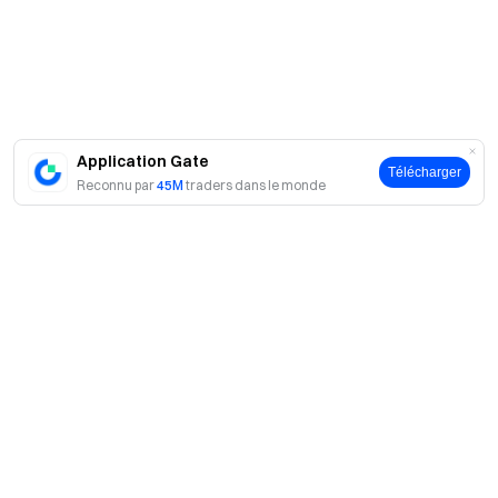
des actifs sous-jacents. Lors du rachat, GUSD sera converti
en USDT/USDC à un taux de 1:1 (des frais de rachat
s’appliquent). L’APR est ajusté dynamiquement selon les
revenus de l’écosystème Gate, les RWA tokenisés et les
stablecoins, reflétant les rendements d’instruments réels
Application Gate
tels que les bons du Trésor US tokenisés.
Télécharger
Reconnu par
45M
traders dans le monde
Comment participer au Minting de GUSD ?
Web : [Earn] - [Minting de GUSD]
App : [Earn] - [Minting de GUSD]
Remarques :
L’annonce officielle fait foi pour cet événement.
A propos
Seuls les nouveaux utilisateurs n’ayant jamais détenu
de positions spot GUSD et n’ayant jamais participé à la
À propos de nous
Produits
distribution d’intérêts du minting GUSD ou à des