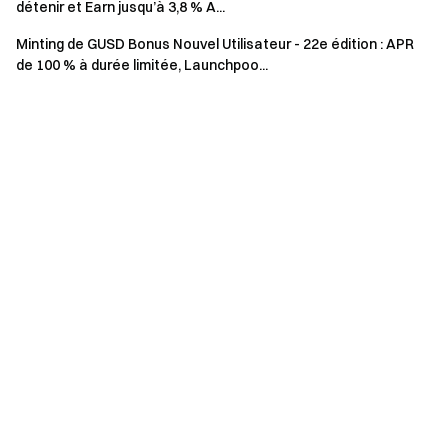
détenir et Earn jusqu’à 3,8 % A...
conditions du marché et distribuées jusqu’à épuisement.
Minting de GUSD Bonus Nouvel Utilisateur - 22e édition : APR
Données actualisées au 28 mai 2026 ; les taux
de 100 % à durée limitée, Launchpoo...
effectifs sont ceux affichés sur la page de souscription.
À propos du Minting de GUSD :
GUSD est un produit d’investissement flexible à capital
protégé, distribuant des récompenses quotidiennement.
Ses rendements proviennent des revenus de l’écosystème
Gate, des trésoreries tokenisées ou autres RWA, et des
actifs à rendement adossés à des stablecoins — conçu
pour offrir des rendements relativement stables en
conditions de marché haussières ou baissières. De plus,
GUSD est entièrement négociable et peut être utilisé
comme collatéral.
Vous pouvez stakez USDT/USDC pour mint GUSD en tant
que certificat porteur de rendement. Il représente la valeur
de votre investissement mais ne confère pas la propriété