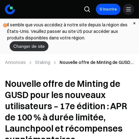
S’inscrire
Il semble que vous accédiez à notre site depuis la région des
États-Unis. Veuillez passer au site US pour accéder aux
produits disponibles dans votre région.
Changer de site
Annonces
Staking
Nouvelle offre de Minting de GUSD
pour les nouveaux utilisateurs – 17e
édition : APR de 100 % à durée
Nouvelle offre de Minting de
limitée, Launchpool et
récompenses supplémentaires
GUSD pour les nouveaux
utilisateurs – 17e édition : APR
de 100 % à durée limitée,
Launchpool et récompenses