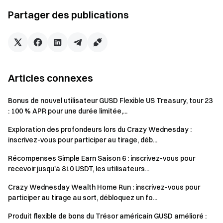
pendant l'événement, avec la chance de gagner un
Partager des publications
ensemble Apple (comprenant : MacBook Pro M4 16 pouces
512 Go, iPhone 17 Pro 256 Go et iPad Air 13 pouces 256
Go).
Souscrire maintenant
Articles connexes
Bonus de nouvel utilisateur GUSD Flexible US Treasury, tour 23
: 100 % APR pour une durée limitée,...
Exploration des profondeurs lors du Crazy Wednesday :
inscrivez-vous pour participer au tirage, déb...
Récompenses Simple Earn Saison 6 : inscrivez-vous pour
Notes
recevoir jusqu'à 810 USDT, les utilisateurs...
Les quotas des produits de l'événement sont limités et
Crazy Wednesday Wealth Home Run : inscrivez-vous pour
disponibles selon le principe du premier arrivé, premier
participer au tirage au sort, débloquez un fo...
servi. Pour les règles détaillées concernant
l'abonnement, le remboursement et la distribution des
Produit flexible de bons du Trésor américain GUSD amélioré :