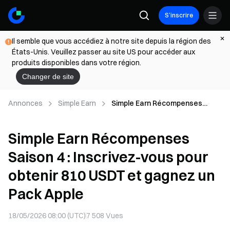
S’inscrire
Il semble que vous accédiez à notre site depuis la région des
États-Unis. Veuillez passer au site US pour accéder aux
produits disponibles dans votre région.
Changer de site
Annonces
Simple Earn
Simple Earn Récompenses
Saison 4 : Inscrivez-vous pour
obtenir 810 USDT et gagnez un
Simple Earn Récompenses
Pack Apple
Saison 4 : Inscrivez-vous pour
obtenir 810 USDT et gagnez un
Pack Apple
18/05/2026 08:00 (UTC)
7 508
Vues