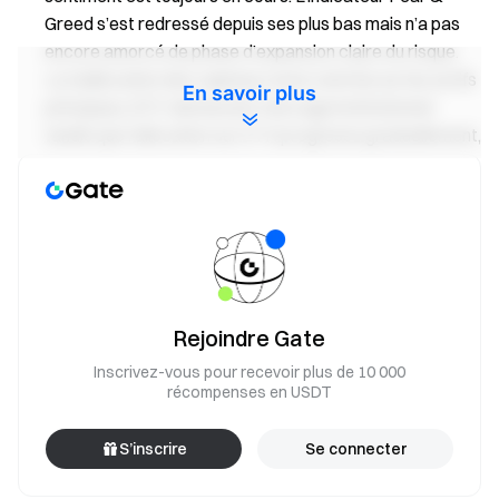
Greed s’est redressé depuis ses plus bas mais n’a pas
encore amorcé de phase d’expansion claire du risque.
La réallocation des capitaux reste centrée sur les actifs
En savoir plus
principaux, BTC demeurant l’ancrage institutionnel
tandis que l’allocation sur ETH progresse graduellement,
suggérant une transition d’une posture défensive vers
une configuration plus équilibrée.
À surveiller la semaine prochaine :
Le marché
devrait rester dans un intervalle étroit à court terme, la
principale interrogation étant de savoir si les afflux
progressifs pourront se maintenir. Plusieurs déblocages
Rejoindre Gate
de tokens sont prévus au cours des sept prochains jours,
et le rythme de libération de l’offre par rapport à la
Inscrivez-vous pour recevoir plus de 10 000
récompenses en USDT
capacité d’absorption du marché restera un facteur clé
pour le sentiment et la volatilité des prix.
S’inscrire
Se connecter
Découvrez plus de détails dès aujourd’hui
→
Gate
Research : Les sorties d’ETF, les flux de trésorerie en