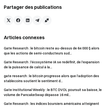
stablecoin et la rotation structurelle des altcoins persistent
Partager des publications
Gate Research
est une plateforme complète de recherche
sur la blockchain et la cryptomonnaie, proposant aux
lecteurs des contenus approfondis, notamment des
analyses techniques, des aperçus du marché, des études
Articles connexes
sectorielles, des prévisions de tendances et des analyses
de politiques macroéconomiques.
Gate Research : le bitcoin reste au-dessus de 64 000 $ alors
que les actions de semi-conducteurs sud...
Avertissement
Gate Research : l’écosystème IA se redéfinit, de l’expansion
de la puissance de calcul à la...
Investir sur les marchés de cryptomonnaies comporte un
risque élevé. Il est conseillé aux utilisateurs d’effectuer leurs
gate research : le bitcoin progresse alors que l’adoption des
propres recherches et de bien comprendre la nature des
stablecoins soutient le sentiment d...
actifs et des produits avant toute décision
Gate Institutional Weekly : le BTC DVOL poursuit sa baisse, le
d’investissement.
Gate
décline toute responsabilité en cas
volume de PancakeSwap dépasse 16 mil...
de pertes ou de dommages résultant de telles décisions.
Gate Research : les indices boursiers américains atteignent