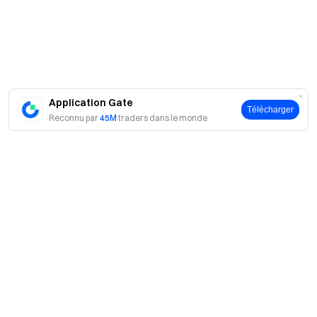
Engagez-vous avec notre communauté mondiale
pour
obtenir les dernières informations.
Transparence et sécurité
Vérifiez notre preuve de réserves à 100 %
Application Gate
Télécharger
Reconnu par
45M
traders dans le monde
A propos
À propos de nous
Produits