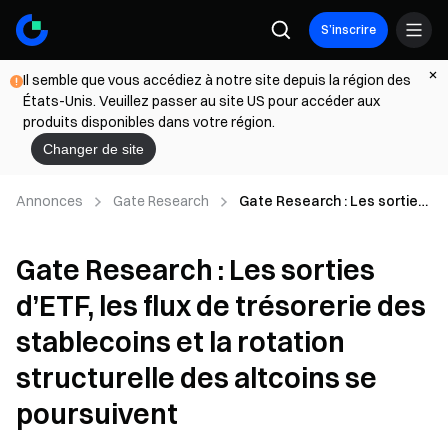
S’inscrire
Il semble que vous accédiez à notre site depuis la région des
États-Unis. Veuillez passer au site US pour accéder aux
produits disponibles dans votre région.
Changer de site
Annonces
Gate Research
Gate Research : Les sorties
d’ETF, les flux de trésorerie
des stablecoins et la
Gate Research : Les sorties
rotation structurelle des
altcoins se poursuivent
d’ETF, les flux de trésorerie des
stablecoins et la rotation
structurelle des altcoins se
poursuivent