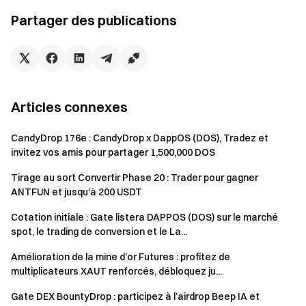
récompense de 500 USDT (limité à 1 gagnant)
Partager des publications
Volume cumulé de trading atteint 70 000 USDT :
récompense de 200 USDT (limité à 5 gagnants)
Volume cumulé de trading atteint 20 000 USDT :
récompense de 50 USDT (limité à 20 gagnants)
Articles connexes
Volume cumulé de trading atteint 5 000 USDT :
récompense de 10 USDT (limité à 30 gagnants)
CandyDrop 176e : CandyDrop x DappOS (DOS), Tradez et
invitez vos amis pour partager 1,500,000 DOS
Volume cumulé de trading atteint 1 000 USDT :
récompense de 2 USDT (limité à 50 gagnants)
Tirage au sort Convertir Phase 20 : Trader pour gagner
ANTFUN et jusqu'à 200 USDT
Chaque utilisateur recevra une récompense en fonction du
Cotation initiale : Gate listera DAPPOS (DOS) sur le marché
palier le plus élevé atteint. Les récompenses sont limitées
spot, le trading de conversion et le La...
et disponibles selon le principe du premier arrivé, premier
servi.
Amélioration de la mine d’or Futures : profitez de
multiplicateurs XAUT renforcés, débloquez ju...
Remarques
Gate DEX BountyDrop : participez à l’airdrop Beep IA et