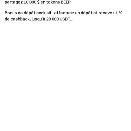
partagez 10 000 $ en tokens BEEP
Calcul du volume de trading : Volume de trading Swap
= volume d’achat + volume de vente.
Bonus de dépôt exclusif : effectuez un dépôt et recevez 1 %
de cashback, jusqu’à 20 000 USDT...
Cumul des récompenses : Les récompenses des
Événements 1, 2 et 3 peuvent être cumulées.
Règles de distribution des seuils : Si le seuil de volume
de trading pour un palier spécifique n’est pas atteint, la
cagnotte/récompense correspondante ne sera pas
distribuée. Si aucun utilisateur participant dans un palier
ne remplit le volume minimum requis, les récompenses
seront réaffectées au palier inférieur satisfaisant.
Unicité des récompenses : Les utilisateurs participant
à plusieurs activités nouveaux utilisateurs du même type
pendant la même période ne sont éligibles qu’à la
récompense unique la plus élevée. Gate DEX se réserve
le droit d’interprétation finale de cet événement.
Exclusivité des statistiques de trading : Chaque