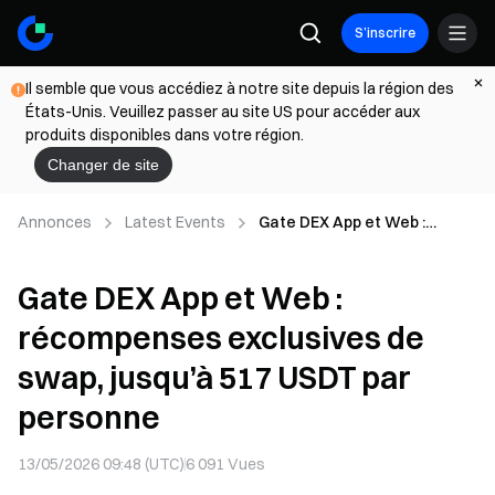
S’inscrire
Il semble que vous accédiez à notre site depuis la région des
États-Unis. Veuillez passer au site US pour accéder aux
produits disponibles dans votre région.
Changer de site
Annonces
Latest Events
Gate DEX App et Web :
récompenses exclusives de
swap, jusqu’à 517 USDT par
Gate DEX App et Web :
personne
récompenses exclusives de
swap, jusqu’à 517 USDT par
personne
13/05/2026 09:48 (UTC)
6 091
Vues