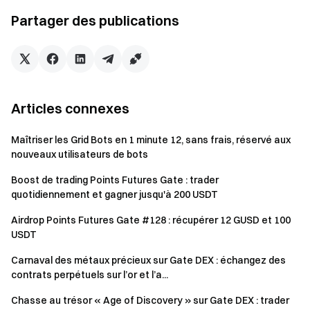
Pendant l’événement, si votre volume de trading CFD total
Partager des publications
atteint 50 000 USDT ou plus et que votre première
opération CFD après inscription se solde par une perte,
vous bénéficierez d’un remboursement à 100 % de la perte,
dans la limite de 50 USDT par personne. La cagnotte totale
de remboursement est de 50 000 USDT, attribuée en
Articles connexes
fonction de l’ordre de la première opération après
inscription, jusqu’à épuisement.
Maîtriser les Grid Bots en 1 minute 12, sans frais, réservé aux
nouveaux utilisateurs de bots
Événement bonus : Challenge de trading CFD —
Boost de trading Points Futures Gate : trader
partagez une cagnotte supplémentaire de 800
quotidiennement et gagner jusqu'à 200 USDT
USDT
Airdrop Points Futures Gate #128 : récupérer 12 GUSD et 100
Pendant l’événement, si votre volume de trading CFD total
USDT
est ≥ 120 000 USDT, vous serez éligible pour partager une
Carnaval des métaux précieux sur Gate DEX : échangez des
cagnotte de 100 000 USDT, répartie selon la part de chaque
contrats perpétuels sur l’or et l’a...
utilisateur dans le volume de trading CFD total. La
Chasse au trésor « Age of Discovery » sur Gate DEX : trader
récompense maximale par utilisateur est de 200 USDT.