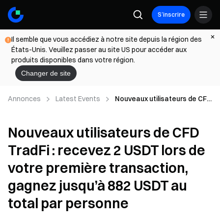
S’inscrire
Il semble que vous accédiez à notre site depuis la région des
États-Unis. Veuillez passer au site US pour accéder aux
produits disponibles dans votre région.
Changer de site
Annonces
Latest Events
Nouveaux utilisateurs de CFD
TradFi : recevez 2 USDT lors
de votre première
Nouveaux utilisateurs de CFD
transaction, gagnez jusqu’à
882 USDT au total par
TradFi : recevez 2 USDT lors de
personne
votre première transaction,
gagnez jusqu’à 882 USDT au
total par personne