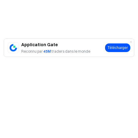
manquez pas cette opportunité.
Auto-Invest : Simple, flexible, avantageux
Des stratégies prédéfinies achètent automatiquement.
Plus besoin de surveiller — profitez simplement d’une
croissance régulière.
Essayer maintenant
Application Gate
Télécharger
Reconnu par
45M
traders dans le monde
Remarques :
Tous les participants doivent cliquer sur le bouton
[Rejoindre maintenant] pour s’inscrire et compléter la
vérification d’identité avant la fin de l’événement afin
d’être éligibles à récupérer les récompenses.
Les récompenses en tokens de l’Événement 1 seront
distribuées en tokens GT. Les utilisateurs qui tirent un
A propos
lucky bag se partageront un pool total de 30 000 USDT,
À propos de nous
distribué sous forme de vouchers de position, en
Produits
fonction de la proportion de lucky bags reçus. Les