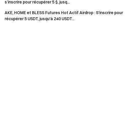
= Montant des achats + Montant des ventes.
s’inscrire pour récupérer 5 $, jusq...
Pour la Récompense 2, seuls les dépôts de CRCLX
AKE, HOME et BLESS Futures Hot Actif Airdrop : S'inscrire pour
sont pris en compte. Dépôt net = Dépôts totaux
récupérer 5 USDT, jusqu'à 240 USDT...
pendant la période de l’événement − Retraits totaux
pendant la période de l’événement. Seuls les dépôts on-
chain, P2P et fiat sont comptabilisés. Les transferts
internes ne sont pas inclus.
Les récompenses de l’événement seront émises sous
forme de bons de position ; toutes les récompenses
seront créditées sur les comptes des utilisateurs dans
les 14 jours ouvrés suivant la fin de l’événement.
Les utilisateurs peuvent participer à d’autres
événements similaires sur Gate mais ne recevront
qu’une seule récompense parmi les activités.
L’inscription en masse de faux comptes, la
manipulation malveillante du volume, l’auto-trading et
toute autre activité frauduleuse sont strictement