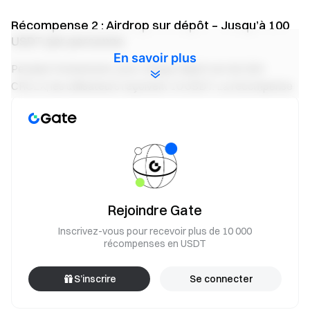
Récompense 2 : Airdrop sur dépôt – Jusqu’à 100
USDT par personne
En savoir plus
Pendant l’événement, pour chaque dépôt net de 0,84
CRCLX, les utilisateurs reçoivent 10 USDT. La récompense
maximale est de 100 USDT par utilisateur. Un pool total de
10 000 USDT sera distribué selon le classement des dépôts
nets du plus élevé au plus faible.
Récompense 3 : Tout le monde gagne – Jusqu’à
200 USDT par personne
Rejoindre Gate
Pendant l’événement, les utilisateurs qui effectuent des
Inscrivez-vous pour recevoir plus de 10 000
transactions sur contrats à terme SNDK/USDT &
récompenses en USDT
MU/USDT & CRCLX/USDT ou des transactions Convert
d’un montant ≥ 5 000 USDT se partageront 30 000 USDT en
S’inscrire
Se connecter
fonction de la proportion de leur volume de trading (contrats
à terme + Convert), avec un maximum de 200 USDT par