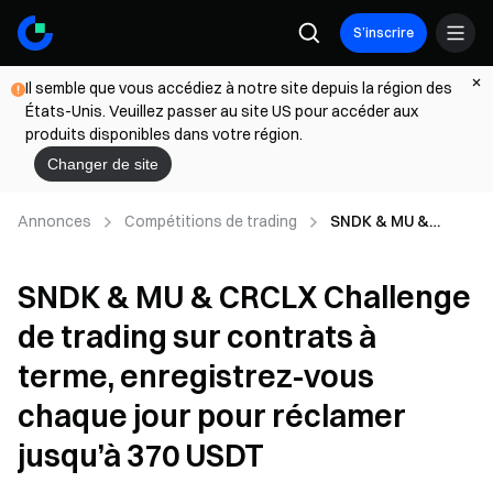
S’inscrire
Il semble que vous accédiez à notre site depuis la région des
États-Unis. Veuillez passer au site US pour accéder aux
produits disponibles dans votre région.
Changer de site
Annonces
Compétitions de trading
SNDK & MU &
CRCLX Challenge
de trading sur
SNDK & MU & CRCLX Challenge
contrats à terme,
enregistrez-vous
de trading sur contrats à
chaque jour pour
réclamer jusqu’à
terme, enregistrez-vous
370 USDT
chaque jour pour réclamer
jusqu’à 370 USDT