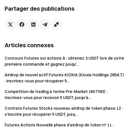
utilisateur.
Partager des publications
Consultez le tutoriel Convert :
App
/
Web
Générez du rendement sur vos fonds à terme
Tradez à tout moment — les récompenses continuent avec
des fonds flexibles
Articles connexes
Essayer maintenant
Concours Futures sur actions A : obtenez 3 USDT lors de votre
première commande et gagnez jusqu’...
Remarques :
Airdrop de nouvel actif Futures KIOXIA (Kioxia Holdings 285A.T)
Les participants doivent cliquer sur le bouton
: inscrivez-vous pour récupérer 5...
[Rejoindre maintenant] sur la page de l’événement pour
s’inscrire et compléter la vérification d’identité afin de
Compétition de trading à terme Pre-Market UNITREE :
Inscrivez-vous pour recevoir 5 USDT, jusqu'à...
recevoir les récompenses.
Contrats Futures Stocks nouveau airdrop de token phase 12 :
Les utilisateurs doivent trader les contrats à terme
s'inscrire pour récupérer 5 USDT, jusq...
perpétuels SNDK/USDT & MU/USDT & CRCLX/USDT
pour être éligibles aux récompenses. Volume de trading
Futures Actions Nouvelle phase d’airdrop de token n° 11 :