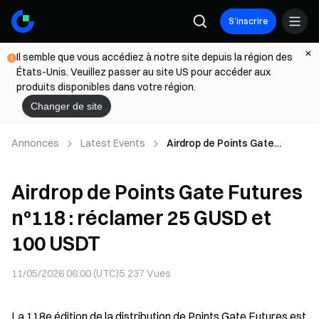
S’inscrire
Il semble que vous accédiez à notre site depuis la région des
États-Unis. Veuillez passer au site US pour accéder aux
produits disponibles dans votre région.
Changer de site
Annonces
Latest Events
Airdrop de Points Gate
Futures n°118 : réclamer 25
GUSD et 100 USDT
Airdrop de Points Gate Futures
n°118 : réclamer 25 GUSD et
100 USDT
11/05/2026 06:00 (UTC)
5 237
Vues
La 118e édition de la distribution de Points Gate Futures est