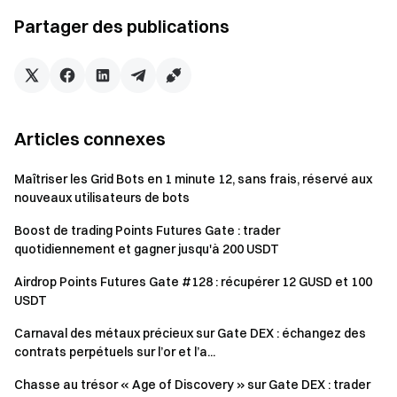
Calcul du solde : Un instantané quotidien est réalisé
Partager des publications
des soldes USDT et BTC de votre compte Futures
(calculé en valeur USD). Si votre compte est en mode
Unified Account (marge en devise unique, marge croisée
ou marge de portefeuille), l’instantané prendra en
compte les soldes USDT et BTC de votre compte Spot
Articles connexes
sous le Unified Account pour calculer la valeur des actifs.
Des points fixes sont attribués selon le niveau
Maîtriser les Grid Bots en 1 minute 12, sans frais, réservé aux
correspondant.
nouveaux utilisateurs de bots
Boost de trading Points Futures Gate : trader
Informations importantes
quotidiennement et gagner jusqu'à 200 USDT
Tous les participants doivent avoir complété la
Airdrop Points Futures Gate #128 : récupérer 12 GUSD et 100
vérification d’identité avant de pouvoir réclamer leurs
USDT
récompenses.
Carnaval des métaux précieux sur Gate DEX : échangez des
contrats perpétuels sur l’or et l’a...
Le volume de trading sur contrats à terme exclut le
copy trading et le trading par robots.
Chasse au trésor « Age of Discovery » sur Gate DEX : trader