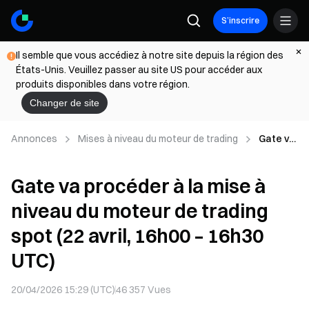
S’inscrire
Il semble que vous accédiez à notre site depuis la région des
États-Unis. Veuillez passer au site US pour accéder aux
produits disponibles dans votre région.
Changer de site
Annonces
Mises à niveau du moteur de trading
Gate va
procéde
r à la
Gate va procéder à la mise à
mise à
niveau
niveau du moteur de trading
du
moteur
spot (22 avril, 16h00 – 16h30
de
trading
UTC)
spot (22
avril,
20/04/2026 15:29 (UTC)
46 357
Vues
16h00 –