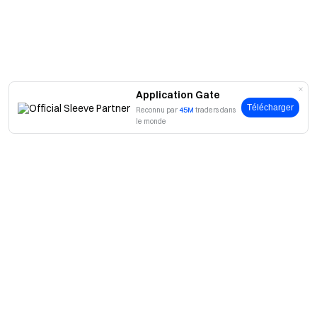
Application Gate
Télécharger
Reconnu par
45M
traders dans
le monde
A propos
À propos de nous
Produits