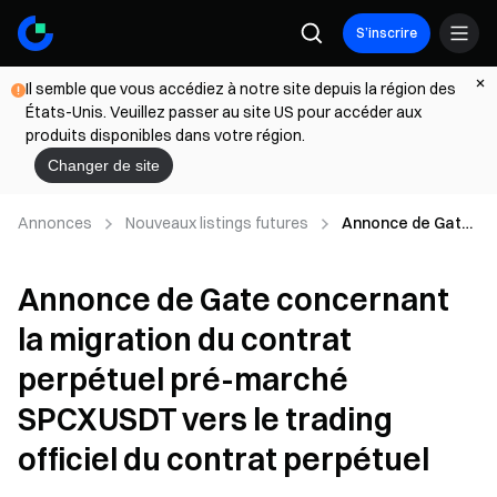
S’inscrire
Il semble que vous accédiez à notre site depuis la région des
États-Unis. Veuillez passer au site US pour accéder aux
produits disponibles dans votre région.
Changer de site
Annonces
Nouveaux listings futures
Annonce de Gate
concernant la
migration du
Annonce de Gate concernant
contrat perpétuel
pré-marché
la migration du contrat
SPCXUSDT vers le
trading officiel du
perpétuel pré-marché
contrat perpétuel
SPCXUSDT vers le trading
officiel du contrat perpétuel