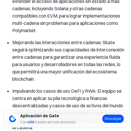
extender el acceso de aplicaciones sin estado a más
cadenas, incluyendo Solana y otras cadenas
compatibles con EVM, para lograr implementaciones
multi-cadena sin problemas para aplicaciones como
Polymarket.
Mejorando las interacciones entre cadenas: Skate
seguirá optimizando sus capacidades de interconexión
entre cadenas para garantizar una experiencia fluida
para usuarios y desarrolladores en todas las redes, lo
que permitirá una mayor unificación del ecosistema
blockchain.
Impulsando los casos de uso DeFi y RWA: El equipo se
centra en aplicar su pila tecnológica a finanzas
descentralizadas y casos de uso de activos del mundo
real, optimizando los flujos de liquidez y explorando la
Aplicación de Gate
Descargar
gestión entre cadenas de stablecoins y activos fuera de
Con
45M
traders en todo el mundo
la cadena.