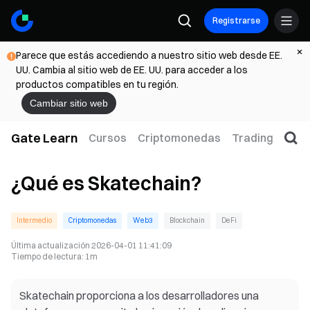
Registrarse
Parece que estás accediendo a nuestro sitio web desde EE.
UU. Cambia al sitio web de EE. UU. para acceder a los
productos compatibles en tu región.
Cambiar sitio web
Gate Learn
Cursos
Criptomonedas
Trading
Web
¿Qué es Skatechain?
Intermedio
Criptomonedas
Web3
Blockchain
DeFi
Última actualización
2026-04-01 11:41:09
Tiempo de lectura
:
1m
Skatechain proporciona a los desarrolladores una