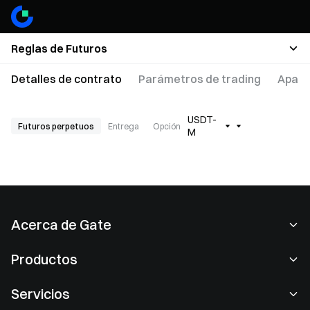
Reglas de Futuros
Detalles de contrato
Parámetros de trading
Apala
USDT-
Futuros perpetuos
Entrega
Opción
M
Acerca de Gate
Acerca de nosotros
Productos
Empleo
P2P
Servicios
Sala de prensa
Conversión y trading en bloques