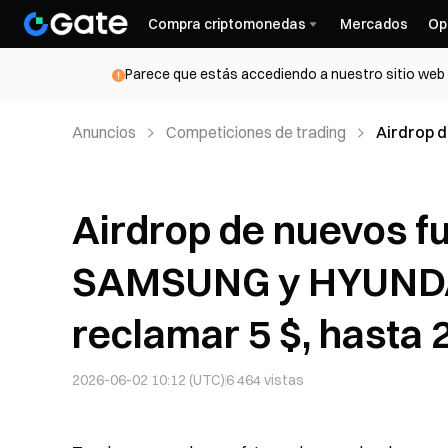
Compra criptomonedas
Mercados
Op
Parece que estás accediendo a nuestro sitio web d
Anuncios
Competiciones de trading
Airdrop 
regístrat
Airdrop de nuevos f
SAMSUNG y HYUNDAI:
reclamar 5 $, hasta 
2026-06-02 10:12 (UTC)
6 464
vistas