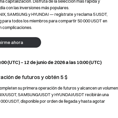
 capitalización. Disfruta de la selección más rápida y
día con las inversiones más populares.
HYNIX, SAMSUNG y HYUNDAI — regístrate y reclama 5 USDT,
ing para todos los miembros para compartir 50 000 USDT en
n complicaciones.
nirme ahora
:00 (UTC) – 12 de junio de 2026 a las 10:00 (UTC)
ción de futuros y obtén 5 $
 completen su primera operación de futuros y alcancen un volumen
KHYNIX/USDT, SAMSUNG/USDT y HYUNDAI/USDT recibirán una
 000 USDT, disponible por orden de llegada y hasta agotar