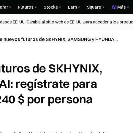
erar
Futuros
Stocks
Earn
Square
Más
esde EE. UU. Cambia al sitio web de EE. UU. para acceder a los produc
de nuevos futuros de SKHYNIX, SAMSUNG y HYUNDAI:
e para reclamar 5 $, hasta 240 $ por persona
uturos de SKHYNIX,
 regístrate para
240 $ por persona