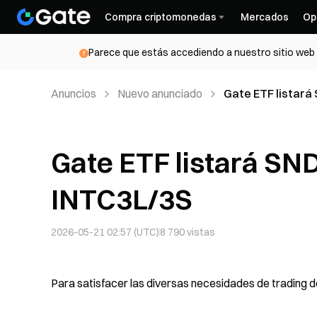
Compra criptomonedas
Mercados
Op
Parece que estás accediendo a nuestro sitio web d
Anuncios
Nuevo anunciado
Gate ETF listará
Gate ETF listará S
INTC3L/3S
2026-05-21 02:57 (UTC)
8 790
vistas
Para satisfacer las diversas necesidades de trading de