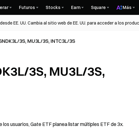
erar
Futuros
Stocks
Earn
Square
Más
esde EE. UU. Cambia al sitio web de EE. UU. para acceder a los produc
 SNDK3L/3S, MU3L/3S, INTC3L/3S
NDK3L/3S, MU3L/3S,
 los usuarios, Gate ETF planea listar múltiples ETF de 3x.