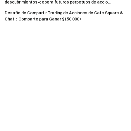
copia. Los usuarios deben gestionar dichas posiciones
descubrimientos»: opera futuros perpetuos de accio...
manualmente.
Desafío de Compartir Trading de Acciones de Gate Square &
Chat：Comparte para Ganar $150,000+
Descripción de las recompensas:
Las
recompensas se distribuyen por orden de llegada hasta
que se agote el fondo.
Aislamiento de activos:
Las reglas de venta
automática de copia se aplican solo a las posiciones
compradas a través de una tarea de copia específica y
no afectan tus propios activos.
Acumulación de recompensas:
Las recompensas
de los eventos 1, 2 y 3 se pueden acumular.
Regla de umbral:
Si no se alcanza el umbral de
volumen de trading para un nivel específico, no se
distribuirán las recompensas de ese nivel.
Unicidad de la recompensa:
Los usuarios que
participen en múltiples eventos para nuevos usuarios del