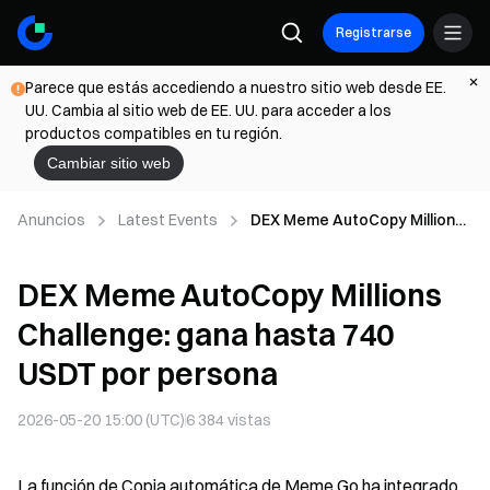
Registrarse
Parece que estás accediendo a nuestro sitio web desde EE.
UU. Cambia al sitio web de EE. UU. para acceder a los
productos compatibles en tu región.
Cambiar sitio web
Anuncios
Latest Events
DEX Meme AutoCopy Millions
Challenge: gana hasta 740
USDT por persona
DEX Meme AutoCopy Millions
Challenge: gana hasta 740
USDT por persona
2026-05-20 15:00 (UTC)
6 384
vistas
La función de Copia automática de Meme Go ha integrado