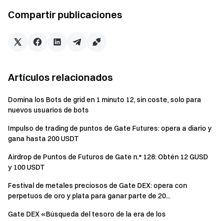
automática de Meme Go pueden ganar una recompensa
adicional de 10 USDT en efectivo completando su primera
Compartir publicaciones
tarea de copia con un volumen de trading acumulado ≥ 1500
USDT. Limitado a los primeros 1000 usuarios.
Evento 3: Forma un equipo de cazadores de oro, invita
a amigos y gana 100 USDT
Artículos relacionados
Invita a amigos a iniciar el trading de copia automática de
Domina los Bots de grid en 1 minuto 12, sin coste, solo para
Solana. Por cada amigo que alcance un volumen de trading
nuevos usuarios de bots
de copia acumulado ≥ 3000 USDT durante el evento, el
Impulso de trading de puntos de Gate Futures: opera a diario y
invitador gana 10 USDT en efectivo. Máximo 100 USDT por
gana hasta 200 USDT
persona.
Airdrop de Puntos de Futuros de Gate n.° 128: Obtén 12 GUSD
y 100 USDT
Notas
Festival de metales preciosos de Gate DEX: opera con
Umbral de 1 USDT:
Si el valor restante de una
perpetuos de oro y plata para ganar parte de 20...
posición comprada mediante copia cae por debajo de 1
USDT, el sistema ya no activará la venta automática de
Gate DEX «Búsqueda del tesoro de la era de los