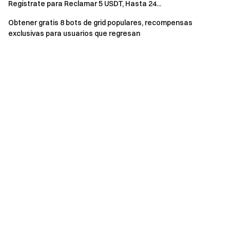
Tarea de
Regístrate para Reclamar 5 USDT, Hasta 24...
trading de futuros
registro
1
durante el evento, con
diario
Obtener gratis 8 bots de grid populares, recompensas
un volumen diario de
exclusivas para usuarios que regresan
trading ≥ 5 000 USDT
Completa 7 días de
registro diario de
Tarea de
trading de futuros
registro
2
durante el evento, con
diario
un volumen diario de
trading ≥ 5 000 USDT
Fondo de premios de 1 BTC para la pizza
Los usuarios pueden usar las porciones de pizza para
participar en el sorteo. Los premios incluyen:
Gran premio de 1 BTC
0,01 BTC
Caja de regalo del Día de la Pizza de Gate