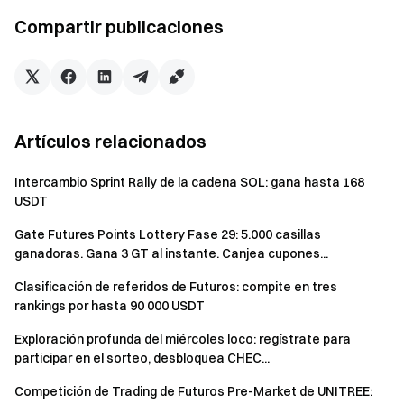
de trading
000 000 USDT
Compartir publicaciones
Tarea de
Volumen acumulado de
volumen
trading de futuros ≥ 5
3
de trading
000 000 USDT
Depósitos netos
Artículos relacionados
Tarea de
acumulados en la
1
depósito
cuenta ≥ 1 000 USDT
Intercambio Sprint Rally de la cadena SOL: gana hasta 168
durante el evento
USDT
Completa 3 días de
Gate Futures Points Lottery Fase 29: 5.000 casillas
registro diario de
ganadoras. Gana 3 GT al instante. Canjea cupones...
Tarea de
trading de futuros
registro
1
Clasificación de referidos de Futuros: compite en tres
durante el evento, con
diario
rankings por hasta 90 000 USDT
un volumen diario de
trading ≥ 5 000 USDT
Exploración profunda del miércoles loco: regístrate para
participar en el sorteo, desbloquea CHEC...
Completa 5 días de
Competición de Trading de Futuros Pre-Market de UNITREE:
registro diario de