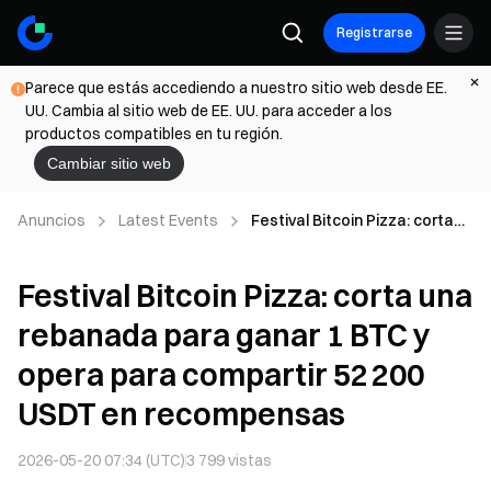
Registrarse
Parece que estás accediendo a nuestro sitio web desde EE.
UU. Cambia al sitio web de EE. UU. para acceder a los
productos compatibles en tu región.
Cambiar sitio web
Anuncios
Latest Events
Festival Bitcoin Pizza: corta
una rebanada para ganar 1
BTC y opera para compartir
Festival Bitcoin Pizza: corta una
52 200 USDT en recompensas
rebanada para ganar 1 BTC y
opera para compartir 52 200
USDT en recompensas
2026-05-20 07:34 (UTC)
3 799
vistas