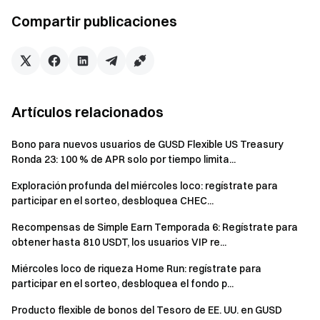
Compartir publicaciones
Artículos relacionados
Notas
Bono para nuevos usuarios de GUSD Flexible US Treasury
Ronda 23: 100 % de APR solo por tiempo limita...
Las cuotas de los productos del evento son limitadas
y están disponibles por orden de llegada. Para conocer
Exploración profunda del miércoles loco: regístrate para
participar en el sorteo, desbloquea CHEC...
las normas detalladas sobre suscripción, reembolso y
distribución de intereses, consulta la página de
Recompensas de Simple Earn Temporada 6: Regístrate para
suscripción del producto.
obtener hasta 810 USDT, los usuarios VIP re...
Los usuarios de la aplicación deben actualizar a la
Miércoles loco de riqueza Home Run: regístrate para
versión 7.24.0 o posterior para participar.
participar en el sorteo, desbloquea el fondo p...
Depósito neto = importe total de depósitos – importe
Producto flexible de bonos del Tesoro de EE. UU. en GUSD