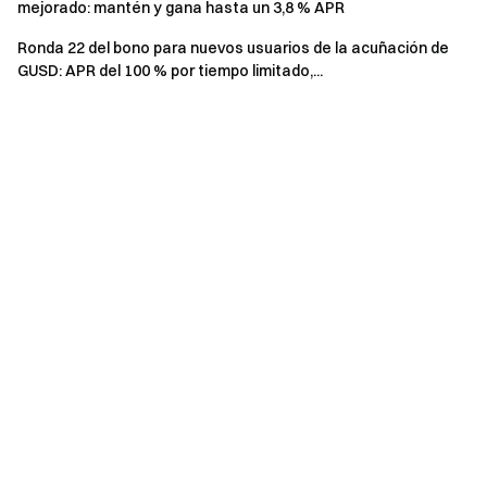
total de retiros. No se incluyen las transferencias
mejorado: mantén y gana hasta un 3,8 % APR
internas.
Ronda 22 del bono para nuevos usuarios de la acuñación de
Las inversiones que se reembolsen antes de tiempo
GUSD: APR del 100 % por tiempo limitado,...
no se contabilizarán en el volumen total de suscripción y
no serán elegibles para recompensas.
Suscripción neta = suscripciones totales –
reembolsos totales.
Los vales de posición del Evento 1 y los Fondos de
prueba Dual Investment del Evento 2 se distribuirán en
tiempo real con un posible retraso de 1 a 2 horas. Son
válidos durante 7 días después de la distribución y
caducarán automáticamente si no se utilizan.
Las recompensas físicas del Evento 3 se distribuirán
en un plazo de 14 días hábiles después de que los
usuarios cumplan las condiciones de recompensa.
Supervisa tus mensajes directos y envía la información
de envío precisa con prontitud.