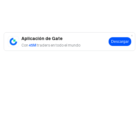
Aplicación de Gate
Descargar
Con
45M
traders en todo el mundo
Acerca de Gate
Acerca de nosotros
Productos
Empleo
P2P