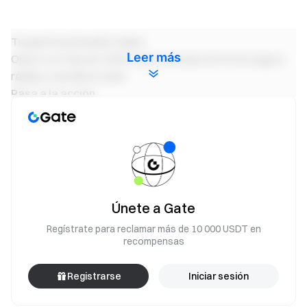
Tu puerta al mundo cripto
Leer más
Opera con más de 4,900 criptomonedas de forma segura,
rápida y sencilla en Gate
Pasa a la acción
Regístrate
y reclama hasta 10 000 $ en recompensas de
bienvenida
Invita a tus amigos
y gana una comisión del 40 %
Mantente al tanto
Visita el sito web oficial de Gate
Descárgate la aplicación de Gate | Escritorio
Únete a Gate
Síguenos en X (Twitter)
para obtener más bonos
Regístrate para reclamar más de 10 000 USDT en
Únete a nuestra comunidad de Telegram
para debatir
recompensas
sobre temas de actualidad
Interactúa con nuestra comunidad global
para conocer las
Registrarse
Iniciar sesión
últimas novedades
Transparencia y seguridad