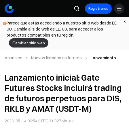
Registrarse
Parece que estás accediendo a nuestro sitio web desde EE.
UU. Cambia al sitio web de EE. UU. para acceder a los
productos compatibles en tu región.
Cambiar sitio web
Anuncios
Nuevos listados en futuros
Lanzamiento
inicial: Gate
Futures Stocks
Lanzamiento inicial: Gate
incluirá trading de
futuros
Futures Stocks incluirá trading
perpetuos para
DIS, RKLB y
de futuros perpetuos para DIS,
AMAT (USDT-M)
RKLB y AMAT (USDT-M)
2026-05-14 06:54 (UTC)
31 827
vistas