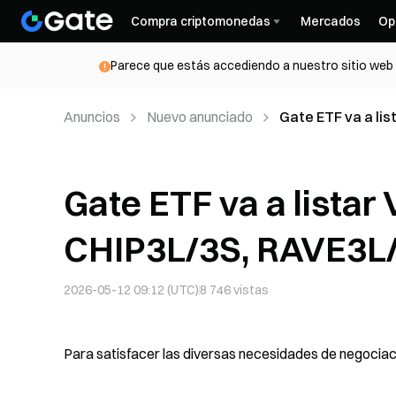
Compra criptomonedas
Mercados
Op
Parece que estás accediendo a nuestro sitio web d
Anuncios
Nuevo anunciado
Gate ETF va a li
Gate ETF va a lista
CHIP3L/3S, RAVE3L
2026-05-12 09:12 (UTC)
8 746
vistas
Para satisfacer las diversas necesidades de negociació