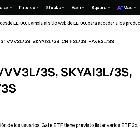
erar
Futuros
Stocks
Earn
Square
Más
esde EE. UU. Cambia al sitio web de EE. UU. para acceder a los produc
star VVV3L/3S, SKYAI3L/3S, CHIP3L/3S, RAVE3L/3S
r VVV3L/3S, SKYAI3L/3S,
/3S
n de los usuarios, Gate ETF tiene previsto listar varios ETF 3x.