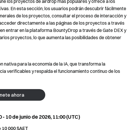
ne los proyectos de airdrop más populares y ofrece a los
ivas. En esta sección, los usuarios podrán descubrir fácilmente
nerales de los proyectos, consultar el proceso de interacción y
acceder directamente a las páginas de los proyectos a través
eden entrar en la plataforma BountyDrop a través de Gate DEX y
varios proyectos, lo que aumenta las posibilidades de obtener
 nativa para la economía de la IA, que transforma la
ia verificables y respalda el funcionamiento continuo de los
nete ahora
- 10 de junio de 2026, 11:00 (UTC)
e
10 000 $AET