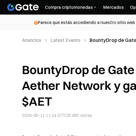
Compra criptomonedas
Mercados
Op
Parece que estás accediendo a nuestro sitio web d
Anuncios
Latest Events
BountyDrop de Gate 
parte de 10 000 $AE
BountyDrop de Gate 
Aether Network y ga
$AET
2026-05-11 11:24 (UTC)
5 992
vistas