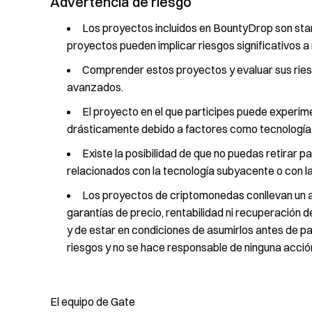
Advertencia de riesgo
Los proyectos incluidos en BountyDrop son sta
proyectos pueden implicar riesgos significativos a n
Comprender estos proyectos y evaluar sus ries
avanzados.
El proyecto en el que participes puede experime
drásticamente debido a factores como tecnología,
Existe la posibilidad de que no puedas retirar p
relacionados con la tecnología subyacente o con l
Los proyectos de criptomonedas conllevan un al
garantías de precio, rentabilidad ni recuperación
y de estar en condiciones de asumirlos antes de p
riesgos y no se hace responsable de ninguna acción
El equipo de Gate