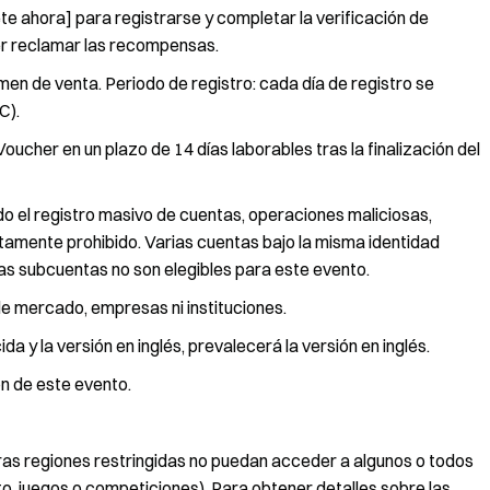
te ahora] para registrarse y completar la verificación de
der reclamar las recompensas.
n de venta. Periodo de registro: cada día de registro se
C).
ucher en un plazo de 14 días laborables tras la finalización del
o el registro masivo de cuentas, operaciones maliciosas,
tamente prohibido. Varias cuentas bajo la misma identidad
as subcuentas no son elegibles para este evento.
e mercado, empresas ni instituciones.
a y la versión en inglés, prevalecerá la versión en inglés.
ón de este evento.
otras regiones restringidas no puedan acceder a algunos o todos
nto, juegos o competiciones). Para obtener detalles sobre las