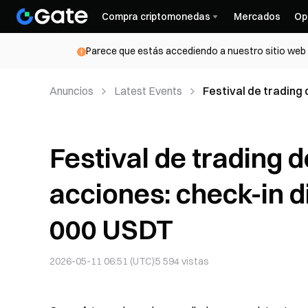
Compra criptomonedas
Mercados
Op
Parece que estás accediendo a nuestro sitio web d
Anuncios
Latest Events
Festival de trading 
compartir 120 000 
Festival de trading 
acciones: check-in d
000 USDT
2026-05-11 06:51 (UTC)
5 594
vistas