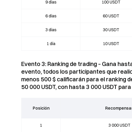
9 días
100 USDT
6 días
60 USDT
3 días
30 USDT
1 día
10 USDT
Evento 3: Ranking de trading – Gana hast
evento, todos los participantes que real
menos 500 $ calificarán para el ranking 
50 000 USDT, con hasta 3 000 USDT para 
Posición
Recompensa
1
3 000 USDT