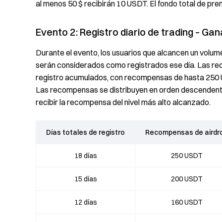
al menos 50 $ recibirán 10 USDT. El fondo total de pr
Evento 2: Registro diario de trading – G
Durante el evento, los usuarios que alcancen un volum
serán considerados como registrados ese día. Las re
registro acumulados, con recompensas de hasta 250 U
Las recompensas se distribuyen en orden descendente
recibir la recompensa del nivel más alto alcanzado.
Días totales de registro
Recompensas de airdr
18 días
250 USDT
15 días
200 USDT
12 días
160 USDT