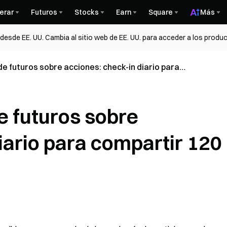
erar
Futuros
Stocks
Earn
Square
Más
esde EE. UU. Cambia al sitio web de EE. UU. para acceder a los produc
de futuros sobre acciones: check-in diario para
USDT
de futuros sobre
iario para compartir 120