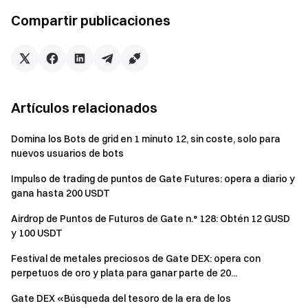
Para qué sirven: los puntos determinan directamente
Compartir publicaciones
tu elegibilidad para airdrops, suscripciones a TGE y
eventos especiales. Cuantos más puntos tengas, más
eventos y beneficios podrás desbloquear.
Cálculo del saldo: se realiza una captura diaria del
saldo de USDT y BTC en tu cuenta de futuros (calculado
Artículos relacionados
en valor USD). Si tu cuenta está en modo unificado
(margen de una sola moneda, margen cruzado o margen
Domina los Bots de grid en 1 minuto 12, sin coste, solo para
de cartera), la captura utilizará los saldos de USDT y
nuevos usuarios de bots
BTC en tu cuenta Spot bajo la cuenta unificada para
Impulso de trading de puntos de Gate Futures: opera a diario y
calcular el valor de los activos. Se otorgan puntos fijos
gana hasta 200 USDT
según el nivel correspondiente.
Airdrop de Puntos de Futuros de Gate n.° 128: Obtén 12 GUSD
y 100 USDT
Notas
Festival de metales preciosos de Gate DEX: opera con
Todos los participantes deben completar la
perpetuos de oro y plata para ganar parte de 20...
verificación de identidad antes de reclamar
Gate DEX «Búsqueda del tesoro de la era de los
recompensas.