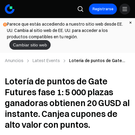
Registrarse
Parece que estás accediendo a nuestro sitio web desde EE.
UU. Cambia al sitio web de EE. UU. para acceder a los
productos compatibles en tu región.
Cambiar sitio web
Anuncios
Latest Events
Lotería de puntos de Gate
Futures fase 1: 5 000 plazas
ganadoras obtienen 20 GUSD
Lotería de puntos de Gate
al instante. Canjea cupones
de alto valor con puntos.
Futures fase 1: 5 000 plazas
ganadoras obtienen 20 GUSD al
instante. Canjea cupones de
alto valor con puntos.