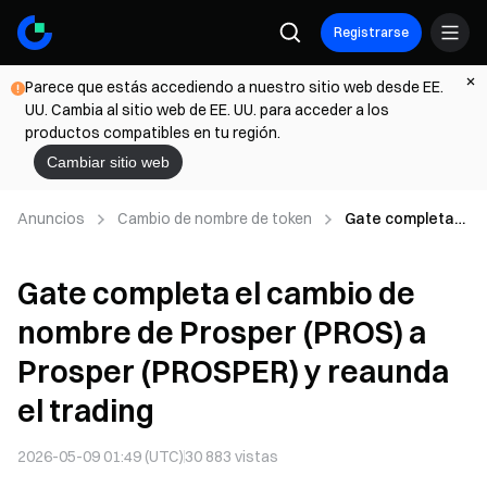
Registrarse
Parece que estás accediendo a nuestro sitio web desde EE.
UU. Cambia al sitio web de EE. UU. para acceder a los
productos compatibles en tu región.
Cambiar sitio web
Anuncios
Cambio de nombre de token
Gate completa
el cambio de
nombre de
Gate completa el cambio de
Prosper (PROS) a
Prosper
nombre de Prosper (PROS) a
(PROSPER) y
reaunda el
Prosper (PROSPER) y reaunda
trading
el trading
2026-05-09 01:49 (UTC)
30 883
vistas