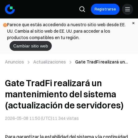
Registrarse
Parece que estás accediendo a nuestro sitio web desde EE.
UU. Cambia al sitio web de EE. UU. para acceder a los
productos compatibles en tu región.
Cambiar sitio web
Anuncios
Actualizaciones
Gate TradFi realizará un
mantenimiento del sistema
(actualización de
Gate TradFi realizará un
servidores)
mantenimiento del sistema
(actualización de servidores)
2026-05-08 11:50 (UTC)
11 344
vistas
Para garantizar la estabilidad del sistema y la continuidad