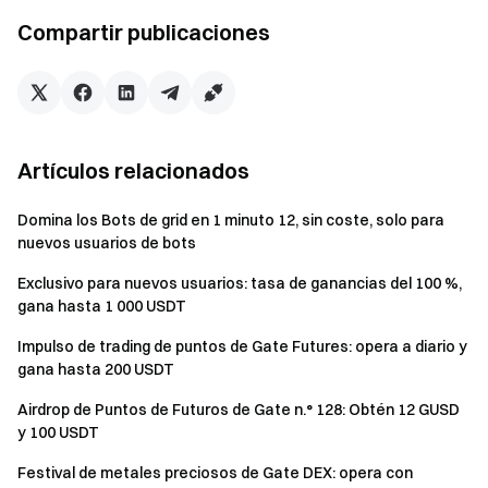
a VIP 5+ (incluidos los usuarios que regresan y vuelven a
Compartir publicaciones
ascender) o alcancen un volumen acumulado de trading
en futuros de ETH de al menos 1 000 000 $, se
seleccionarán aleatoriamente 100 usuarios para recibir
entre 0,01 ETH y 0,5 ETH cada uno. El fondo de premios
total es de 10 ETH.
Artículos relacionados
Genera rendimiento con tus fondos de futuros
Domina los Bots de grid en 1 minuto 12, sin coste, solo para
nuevos usuarios de bots
Opera en cualquier momento — las recompensas siguen
acumulándose con fondos flexibles
Exclusivo para nuevos usuarios: tasa de ganancias del 100 %,
gana hasta 1 000 USDT
Pruébalo ahora
Impulso de trading de puntos de Gate Futures: opera a diario y
gana hasta 200 USDT
Notas:
Airdrop de Puntos de Futuros de Gate n.° 128: Obtén 12 GUSD
Todos los participantes deben hacer clic en el botón
y 100 USDT
[Unirme ahora] y completar la verificación de identidad
antes de que finalice el evento para ser elegibles para
Festival de metales preciosos de Gate DEX: opera con