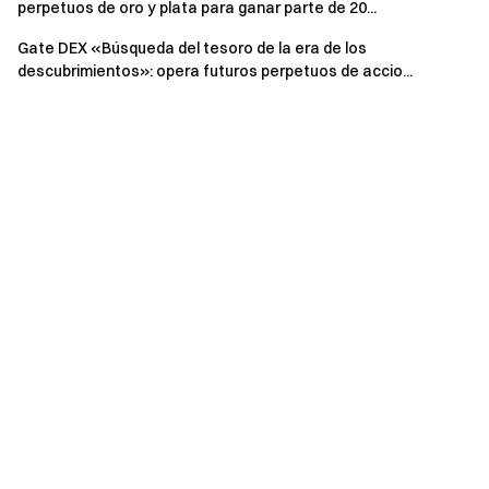
las recompensas.
perpetuos de oro y plata para ganar parte de 20...
Volumen de trading = Volumen de compra + Volumen
Gate DEX «Búsqueda del tesoro de la era de los
de venta. Depósito neto = Depósitos totales durante el
descubrimientos»: opera futuros perpetuos de accio...
periodo del evento − Retiros totales durante el periodo
del evento. Solo se cuentan los depósitos on-chain, P2P
y depósitos en moneda fiat. Las transferencias internas
no se incluyen.
El fondo de premios total de este evento es de 20
ETH. Las recompensas se distribuirán en tokens ETH
dentro de los 14 días laborables posteriores al final del
evento. Si el importe final de la recompensa es inferior a
1 $, no se distribuirá.
Los creadores de mercado, cuentas corporativas e
institucionales no son elegibles para participar en este
evento.
El uso de cuentas duplicadas y cualquier otra
conducta fraudulenta, como inflar el volumen de trading,