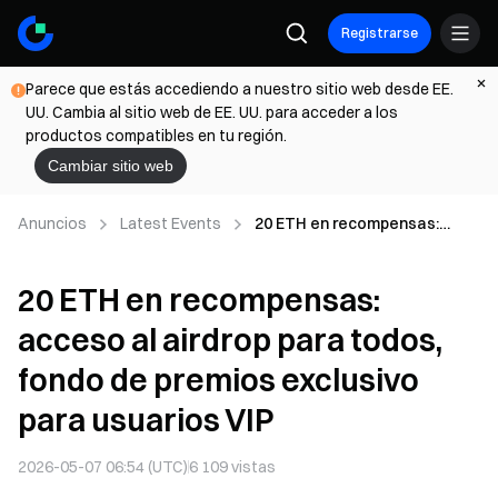
Registrarse
Parece que estás accediendo a nuestro sitio web desde EE.
UU. Cambia al sitio web de EE. UU. para acceder a los
productos compatibles en tu región.
Cambiar sitio web
Anuncios
Latest Events
20 ETH en recompensas:
acceso al airdrop para todos,
fondo de premios exclusivo
20 ETH en recompensas:
para usuarios VIP
acceso al airdrop para todos,
fondo de premios exclusivo
para usuarios VIP
2026-05-07 06:54 (UTC)
6 109
vistas