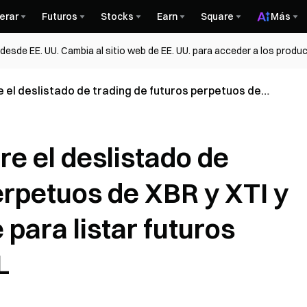
erar
Futuros
Stocks
Earn
Square
Más
esde EE. UU. Cambia al sitio web de EE. UU. para acceder a los produc
 el deslistado de trading de futuros perpetuos de
 de nombre para listar futuros perpetuos de BZ y CL
e el deslistado de
erpetuos de XBR y XTI y
para listar futuros
L