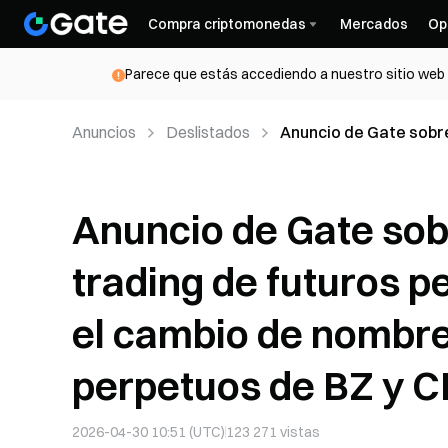
Compra criptomonedas
Mercados
Op
Parece que estás accediendo a nuestro sitio web d
Anuncios
Deslistados
Anuncio de Gate sobre
XBR y XTI y el cambio
Anuncio de Gate sobr
trading de futuros p
el cambio de nombre 
perpetuos de BZ y C
2026-04-30 10:51 (UTC)
123 271
vistas