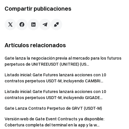
Visita el sito web oficial de Gate
Compartir publicaciones
Descárgate la aplicación de Gate | Escritorio
Síguenos en X (Twitter)
para obtener más bonos
Únete a nuestra comunidad de Telegram
para debatir
sobre temas de actualidad
Interactúa con nuestra comunidad global
para conocer las
Artículos relacionados
últimas novedades
Transparencia y seguridad
Gate lanza la negociación previa al mercado para los futuros
Consulta nuestra "Prueba de reservas del 100 %
perpetuos de UNITREEUSDT (UNITREE) (US...
Listado inicial: Gate Futures lanzará acciones con 10
contratos perpetuos USDT-M, incluyendo CAMBRI...
Listado inicial: Gate Futures lanzará acciones con 10
contratos perpetuos USDT-M, incluyendo GIGADE...
Gate Lanza Contrato Perpetuo de GRVT (USDT-M)
Versión web de Gate Event Contracts ya disponible:
Cobertura completa del terminal en la app y la w...