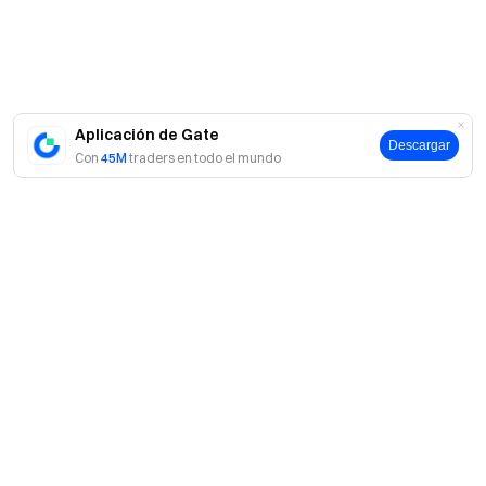
Aplicación de Gate
Descargar
Con
45M
traders en todo el mundo
Acerca de Gate
Acerca de nosotros
Productos
Empleo
P2P