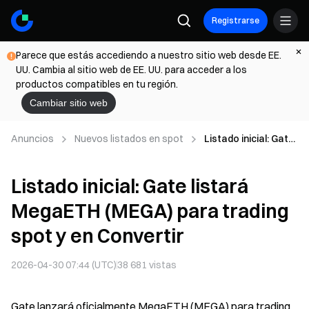
Registrarse
Parece que estás accediendo a nuestro sitio web desde EE.
UU. Cambia al sitio web de EE. UU. para acceder a los
productos compatibles en tu región.
Cambiar sitio web
Anuncios
Nuevos listados en spot
Listado inicial: Gate
listará MegaETH
(MEGA) para trading
Listado inicial: Gate listará
spot y en Convertir
MegaETH (MEGA) para trading
spot y en Convertir
2026-04-30 07:44 (UTC)
38 681
vistas
Gate lanzará oficialmente MegaETH (MEGA) para trading