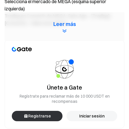
Selecciona el mercado de MEGA (esquina superior
izquierda)
Trading en Convertir de MEGA: Gate App – [Trading] –
[Convertir] – Selecciona MEGA
Leer más
El equipo de Gate
30 de abril de 2026
Tu puerta al mundo cripto
Opera con más de 4,900 criptomonedas de forma segura,
Únete a Gate
rápida y sencilla en Gate
Regístrate para reclamar más de 10 000 USDT en
Pasa a la acción
recompensas
Regístrate
y reclama hasta 10 000 $ en recompensas de
bienvenida
Registrarse
Iniciar sesión
Invita a tus amigos
y gana una comisión del 40 %
Mantente al tanto