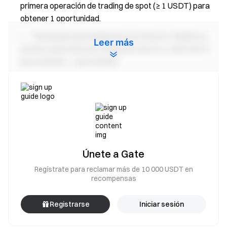
primera operación de trading de spot (≥ 1 USDT) para
obtener 1 oportunidad.
Tarea para principiantes en futuros:
Realiza tu
Leer más
primera operación de trading de futuros (≥ 500 USDT)
para obtener 1 oportunidad.
Tarea de depósito:
Acumula un depósito neto de ≥
500 USDT y mantenlo durante al menos 24 horas para
obtener 1 oportunidad.
Tarea de volumen de trading en Convertir:
Alcanza 100 USDT de volumen de trading en Convertir
diariamente para obtener 1 oportunidad.
Únete a Gate
Tarea de volumen de trading de spot:
Alcanza los
Regístrate para reclamar más de 10 000 USDT en
siguientes volúmenes de trading de spot para ganar
recompensas
oportunidades de caja misteriosa (acumulables),
limitado a 1 oportunidad por nivel:
Registrarse
Iniciar sesión
Volumen acumulado de trading de spot ≥ 500 USDT — 1