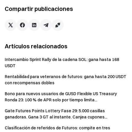
oportunidad
Compartir publicaciones
Volumen acumulado de trading de spot ≥ 2 000 USDT —
1 oportunidad adicional
Volumen acumulado de trading de spot ≥ 10 000 USDT
— 1 oportunidad adicional
Tarea de volumen de trading de futuros:
Alcanza
Artículos relacionados
los siguientes volúmenes de trading de futuros para
ganar oportunidades de caja misteriosa (acumulables),
Intercambio Sprint Rally de la cadena SOL: gana hasta 168
limitado a 1 oportunidad por nivel:
USDT
Volumen acumulado de trading de futuros ≥ 2 000 USDT
Rentabilidad para veteranos de futuros: gana hasta 200 USDT
— 1 oportunidad
con recompensas dobles
Volumen acumulado de trading de futuros ≥ 10 000
USDT — 1 oportunidad adicional
Bono para nuevos usuarios de GUSD Flexible US Treasury
Volumen acumulado de trading de futuros ≥ 50 000
Ronda 23: 100 % de APR solo por tiempo limita...
USDT — 1 oportunidad adicional
Gate Futures Points Lottery Fase 29: 5.000 casillas
Volumen acumulado de trading de futuros ≥ 100 000
ganadoras. Gana 3 GT al instante. Canjea cupones...
USDT — 1 oportunidad adicional
Clasificación de referidos de Futuros: compite en tres
Volumen acumulado de trading de futuros ≥ 1 000 000