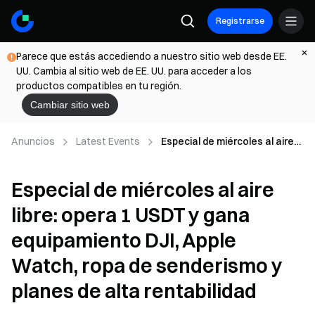
Registrarse
Parece que estás accediendo a nuestro sitio web desde EE.
UU. Cambia al sitio web de EE. UU. para acceder a los
productos compatibles en tu región.
Cambiar sitio web
Anuncios
Latest Events
Especial de miércoles al aire
libre: opera 1 USDT y gana
equipamiento DJI, Apple
Especial de miércoles al aire
Watch, ropa de senderismo y
planes de alta rentabilidad
libre: opera 1 USDT y gana
equipamiento DJI, Apple
Watch, ropa de senderismo y
planes de alta rentabilidad