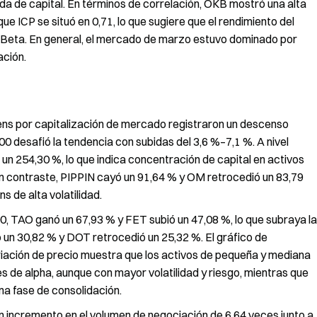
ida de capital. En términos de correlación, OKB mostró una alta
e ICP se situó en 0,71, lo que sugiere que el rendimiento del
Beta. En general, el mercado de marzo estuvo dominado por
ación.
ens por capitalización de mercado registraron un descenso
 desafió la tendencia con subidas del 3,6 %–7,1 %. A nivel
 un 254,30 %, lo que indica concentración de capital en activos
En contraste, PIPPIN cayó un 91,64 % y OM retrocedió un 83,79
 de alta volatilidad.
0, TAO ganó un 67,93 % y FET subió un 47,08 %, lo que subraya la
 un 30,82 % y DOT retrocedió un 25,32 %. El gráfico de
ariación de precio muestra que los activos de pequeña y mediana
es de alpha, aunque con mayor volatilidad y riesgo, mientras que
na fase de consolidación.
incremento en el volumen de negociación de 6,64 veces junto a