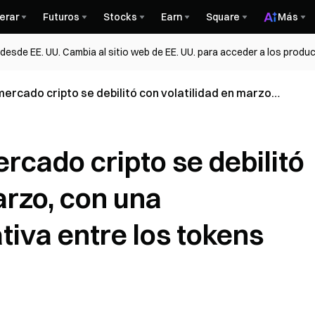
erar
Futuros
Stocks
Earn
Square
Más
esde EE. UU. Cambia al sitio web de EE. UU. para acceder a los produc
ercado cripto se debilitó con volatilidad en marzo,
 significativa entre los tokens
rcado cripto se debilitó
arzo, con una
tiva entre los tokens