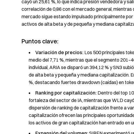
cayó un 25,61 %, lo que indica presión vendedora y sal
correlación de 0,86 con el mercado general, mientras qu
mercado sigue estando impulsado principalmente por 
activos de alta beta y de pequeña y mediana capitaliz
Puntos clave:
Variación de precios:
Los 500 principales tok
medio del 7,71 %, mientras que el segmento 201–400
individual, ARIA se disparó un 394,12 % y SN3 subió
de alta beta y pequeña y mediana capitalización. 
%, destacando fuertes drawdown (caídas) en tokens
Ranking por capitalización:
Dentro del top 10
fortaleza del sector de IA, mientras que WLD cayó
dispersión de ranking de capitalización frente a v
capitalización ofrecen las principales oportunidad
los activos de gran capitalización han entrado en u
Expansión del volumen:
SIREN experimentó un 