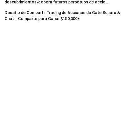
operaciones ficticias, volumen falso, uso de varias
descubrimientos»: opera futuros perpetuos de accio...
cuentas, manipulación de mercado).
Desafío de Compartir Trading de Acciones de Gate Square &
Chat：Comparte para Ganar $150,000+
Gate puede modificar los términos del evento en
cualquier momento sin previo aviso.
El equipo de Gate
21 de abril de 2026
Tu puerta al mundo cripto
Opera con más de 4,900 criptomonedas de forma segura,
rápida y sencilla en Gate
Pasa a la acción
Regístrate
y reclama hasta 10 000 $ en recompensas de
bienvenida
Invita a tus amigos
y gana una comisión del 40 %