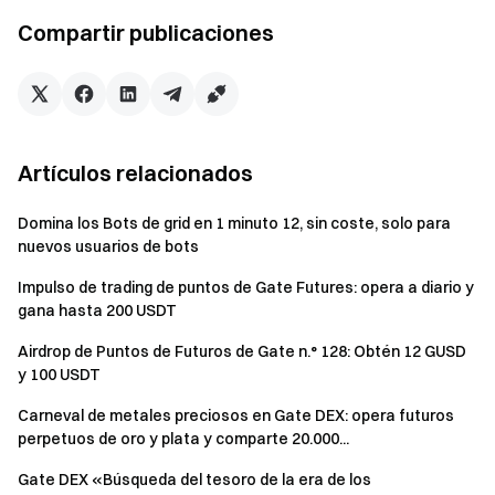
Se prohíbe estrictamente cualquier forma de
Compartir publicaciones
operaciones ficticias o conducta fraudulenta. La
plataforma se reserva el derecho de descalificar a
cualquier participante que infrinja estas normas.
La lista final de ganadores y la distribución de
recompensas se basarán en los datos auditados del
Artículos relacionados
back-end de la plataforma.
Domina los Bots de grid en 1 minuto 12, sin coste, solo para
Nota: Este servicio no está disponible para usuarios
nuevos usuarios de bots
del Reino Unido ni de otras regiones restringidas según lo
definido en la . Los usuarios que no cumplan los criterios
Impulso de trading de puntos de Gate Futures: opera a diario y
gana hasta 200 USDT
de elegibilidad serán descalificados para recibir
recompensas.
Airdrop de Puntos de Futuros de Gate n.° 128: Obtén 12 GUSD
y 100 USDT
Solo las órdenes de compra P2P se contabilizan para
el volumen del evento.
Carneval de metales preciosos en Gate DEX: opera futuros
perpetuos de oro y plata y comparte 20.000...
Gate se reserva el derecho de descalificar a cualquier
usuario implicado en conductas indebidas (por ejemplo,
Gate DEX «Búsqueda del tesoro de la era de los