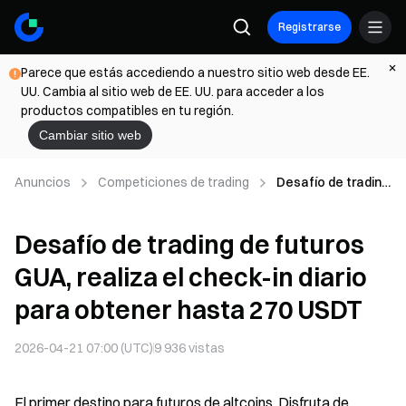
Registrarse
Parece que estás accediendo a nuestro sitio web desde EE.
UU. Cambia al sitio web de EE. UU. para acceder a los
productos compatibles en tu región.
Cambiar sitio web
Anuncios
Competiciones de trading
Desafío de trading
de futuros GUA,
realiza el check-in
Desafío de trading de futuros
diario para
obtener hasta 270
GUA, realiza el check-in diario
USDT
para obtener hasta 270 USDT
2026-04-21 07:00 (UTC)
9 936
vistas
El primer destino para futuros de altcoins. Disfruta de