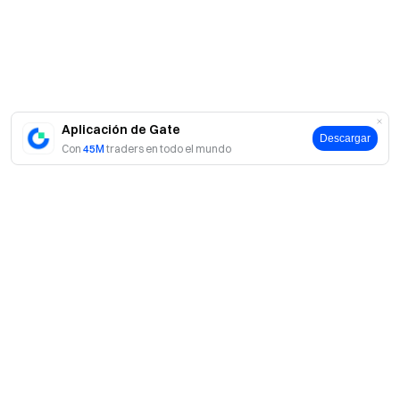
operación de futuros.
El equipo de Gate
21 de abril de 2026
Aplicación de Gate
Descargar
Con
45M
traders en todo el mundo
Tu puerta al mundo cripto
Opera con más de 4,900 criptomonedas de forma segura,
rápida y sencilla en Gate
Pasa a la acción
Regístrate
y reclama hasta 10 000 $ en recompensas de
bienvenida
Invita a tus amigos
y gana una comisión del 40 %
Mantente al tanto
Acerca de Gate
Visita el sito web oficial de Gate
Acerca de nosotros
Descárgate la aplicación de Gate | Escritorio
Productos