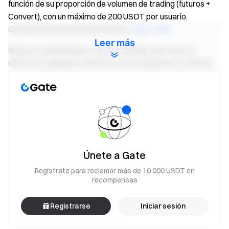
función de su proporción de volumen de trading (futuros +
Convert), con un máximo de 200 USDT por usuario.
Consulta el tutorial de Convert:
App
/
Web
Leer más
Genera rendimientos con tus fondos de futuros
Opera en cualquier momento: las recompensas continúan
con fondos flexibles
Pruébalo ahora
Notas:
Los participantes deben hacer clic en el botón [Únete
ahora] en la página del evento para registrarse y
Únete a Gate
completar la verificación de identidad para recibir
Regístrate para reclamar más de 10 000 USDT en
recompensas.
recompensas
Los usuarios deben operar futuros perpetuos
GUA/USDT para ser elegibles a las recompensas.
Registrarse
Iniciar sesión
Volumen de trading = Importe de compra + Importe de