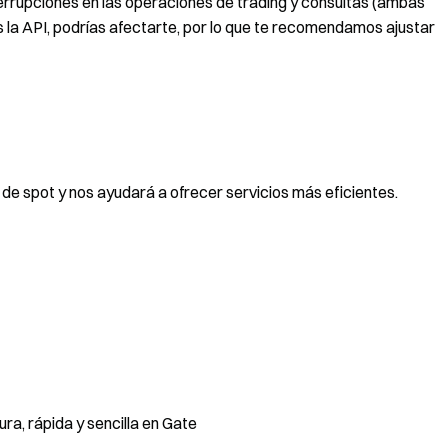
rrupciones en las operaciones de trading y consultas (ambas
as la API, podrías afectarte, por lo que te recomendamos ajustar
 de spot y nos ayudará a ofrecer servicios más eficientes.
a, rápida y sencilla en Gate