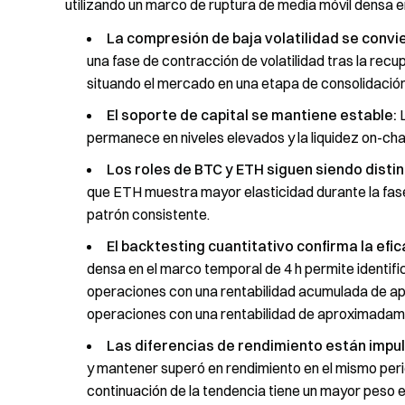
utilizando un marco de ruptura de media móvil densa en
La compresión de baja volatilidad se convi
una fase de contracción de volatilidad tras la recupe
situando el mercado en una etapa de consolidación l
El soporte de capital se mantiene estable:
L
permanece en niveles elevados y la liquidez on-ch
Los roles de BTC y ETH siguen siendo distin
que ETH muestra mayor elasticidad durante la fase
patrón consistente.
El backtesting cuantitativo confirma la efic
densa en el marco temporal de 4 h permite identifi
operaciones con una rentabilidad acumulada de a
operaciones con una rentabilidad de aproximadam
Las diferencias de rendimiento están impul
y mantener superó en rendimiento en el mismo perio
continuación de la tendencia tiene un mayor peso e