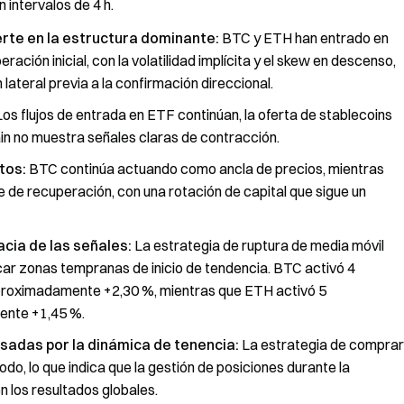
 intervalos de 4 h.
erte en la estructura dominante:
BTC y ETH han entrado en
ración inicial, con la volatilidad implícita y el skew en descenso,
ateral previa a la confirmación direccional.
os flujos de entrada en ETF continúan, la oferta de stablecoins
ain no muestra señales claras de contracción.
tos:
BTC continúa actuando como ancla de precios, mientras
 de recuperación, con una rotación de capital que sigue un
acia de las señales:
La estrategia de ruptura de media móvil
car zonas tempranas de inicio de tendencia. BTC activó 4
proximadamente +2,30 %, mientras que ETH activó 5
ente +1,45 %.
sadas por la dinámica de tenencia:
La estrategia de comprar
do, lo que indica que la gestión de posiciones durante la
n los resultados globales.