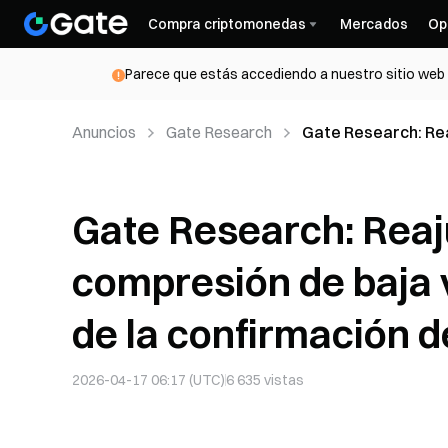
Compra criptomonedas
Mercados
Op
Parece que estás accediendo a nuestro sitio web d
Anuncios
Gate Research
Gate Research: Rea
volatilidad, a la e
Gate Research: Reaju
compresión de baja v
de la confirmación d
2026-04-17 06:17 (UTC)
6 635
vistas