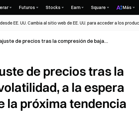
erar
Futuros
Stocks
Earn
Square
Más
esde EE. UU. Cambia al sitio web de EE. UU. para acceder a los produc
juste de precios tras la compresión de baja
spera de la confirmación de la próxima tendencia
ste de precios tras la
olatilidad, a la espera
e la próxima tendencia