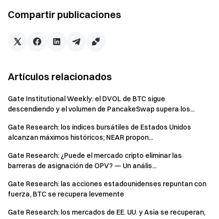
volatilidad, y la volatilidad general descendió a niveles
Compartir publicaciones
bajos.
Perspectivas: Entre los eventos clave a seguir se
encuentran el IPP, las solicitudes iniciales de subsidio por
desempleo, el Libro Beige y la Paris Blockchain Week,
junto con desbloqueos de tokens como CONX y ABR.
Artículos relacionados
Actualización institucional: El negocio institucional de
Gate ha presentado resultados sólidos y estables. Los
Gate Institutional Weekly: el DVOL de BTC sigue
productos spot y de futuros han superado el rendimiento
descendiendo y el volumen de PancakeSwap supera los...
general del mercado, mientras que la actividad entre
Gate Research: los índices bursátiles de Estados Unidos
clientes institucionales de segmentos medio y bajo ha
alcanzan máximos históricos; NEAR propon...
mostrado un claro repunte. La demanda de servicios de
Gate Research: ¿Puede el mercado cripto eliminar las
financiación continúa recuperándose con fuerza, con un
barreras de asignación de OPV? — Un anális...
aumento significativo de las necesidades de préstamo
para activos como ETH y USDT. CrossEx ha alcanzado
Gate Research: las acciones estadounidenses repuntan con
fuerza, BTC se recupera levemente
nuevos máximos históricos tanto en volumen negociado
como en activos depositados. En el ámbito técnico, se
Gate Research: los mercados de EE. UU. y Asia se recuperan,