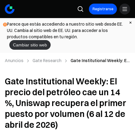
Registrarse
Parece que estás accediendo a nuestro sitio web desde EE.
UU. Cambia al sitio web de EE. UU. para acceder a los
productos compatibles en tu región.
Cambiar sitio web
Anuncios
Gate Research
Gate Institutional Weekly: El
precio del petróleo cae un 14
%, Uniswap recupera el
Gate Institutional Weekly: El
primer puesto por volumen (6
al 12 de abril de 2026)
precio del petróleo cae un 14
%, Uniswap recupera el primer
puesto por volumen (6 al 12 de
abril de 2026)