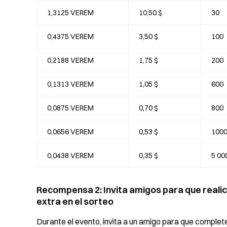
1,3125 VEREM
10,50 $
30
0,4375 VEREM
3,50 $
100
0,2188 VEREM
1,75 $
200
0,1313 VEREM
1,05 $
600
0,0875 VEREM
0,70 $
800
0,0656 VEREM
0,53 $
100
0,0438 VEREM
0,35 $
5 00
Recompensa 2: Invita amigos para que reali
extra en el sorteo
Durante el evento, invita a un amigo para que comple