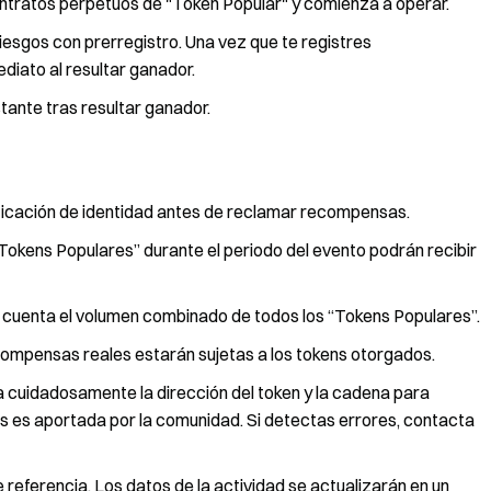
ontratos perpetuos de "Token Popular" y comienza a operar.
iesgos con prerregistro. Una vez que te registres
iato al resultar ganador.
tante tras resultar ganador.
ificación de identidad antes de reclamar recompensas.
“Tokens Populares” durante el periodo del evento podrán recibir
en cuenta el volumen combinado de todos los “Tokens Populares”.
ecompensas reales estarán sujetas a los tokens otorgados.
a cuidadosamente la dirección del token y la cadena para
ens es aportada por la comunidad. Si detectas errores, contacta
e referencia. Los datos de la actividad se actualizarán en un