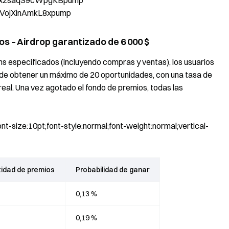
xzsaqS9cWpgKBpump
MVojXinAmkL8xpump
 – Airdrop garantizado de 6 000 $
s especificados (incluyendo compras y ventas), los usuarios
uede obtener un máximo de 20 oportunidades, con una tasa de
real. Una vez agotado el fondo de premios, todas las
t-size:10pt;font-style:normal;font-weight:normal;vertical-
idad de premios
Probabilidad de ganar
0,13 %
0,19 %