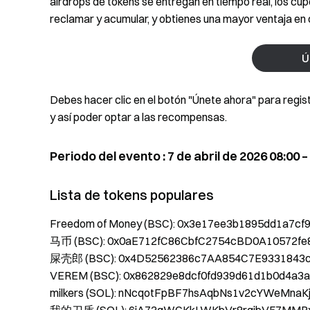
airdrops de tokens se entregan en tiempo real, los c
reclamar y acumular, y obtienes una mayor ventaja en 
Ú
Debes hacer clic en el botón "Únete ahora" para regis
y así poder optar a las recompensas.
Periodo del evento : 7 de abril de 2026 08:00 –
Lista de tokens populares
Freedom of Money (BSC): 0x3e17ee3b1895dd1a7c
马币 (BSC): 0x0aE712fC86CbfC2754cBD0A10572fe
屎壳郎 (BSC): 0x4D52562386c7AA854C7E9331843
VEREM (BSC): 0x862829e8dcf0fd939d61d1b0d4a3a
milkers (SOL): nNcqotFpBF7hsAqbNs1v2cYWeMna