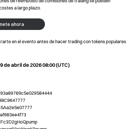
upones de reembolso de comisiones de trading se pueden
costes a largo plazo.
nete ahora
trarte en el evento antes de hacer trading con tokens populares
 9 de abril de 2026 08:00 (UTC)
f993a89769c5e029584444
88C9647777
c5Aa2e5e07777
af983ee4f73
KjFc3D2gHoQpump