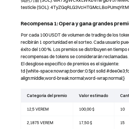
我的刀盾 (SOL): 6iA73gWCKkLWKbVr8rgibV57MMR
testicle (SOL): 4TyZGqRLG3VcHTGMcLBoPUmqYit
Recompensa 1: Opera y gana grandes premios
Por cada 100 USDT de volumen de trading de los token
recibirán 1 oportunidad en el sorteo. Cada usuario p
éxito del 100 %. Los premios se distribuyen en tiempo 
recompensas de tokens se considerarán reclamadas.
El desglose específico de premios es el siguiente:
td {white-space:nowrap;border:0.5pt solid #dee0e3;fon
align:middle;word-break:normal;word-wrap:normal;}
Categoría del premio
Valor estimado
Cant
12,5 VEREM
100,00 $
10
2,1875 VEREM
17,50 $
15