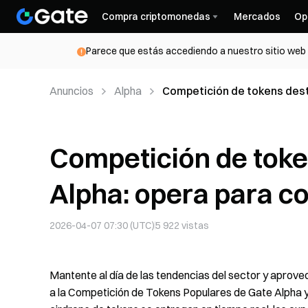
Compra criptomonedas
Mercados
Op
Parece que estás accediendo a nuestro sitio web d
Anuncios
Alpha
Competición de tokens dest
USDT
Competición de tok
Alpha: opera para c
2026-04-07 07:30 (UTC)
5 922
vistas
Mantente al día de las tendencias del sector y aprov
a la Competición de Tokens Populares de Gate Alpha y 