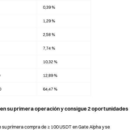
0,39 %
1,29 %
2,58 %
7,74 %
10,32 %
0
12,89 %
0
64,47 %
cen su primera operación y consigue 2 oportunidades
te su primera compra de ≥ 100 USDT en Gate Alpha y se