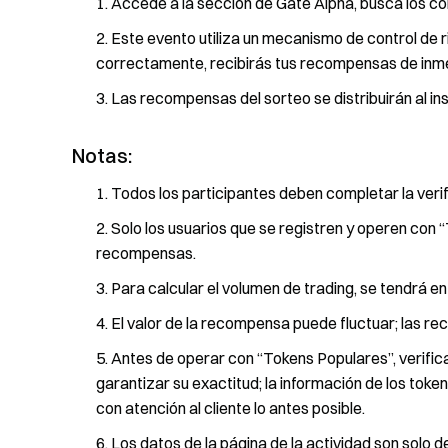
Accede a la sección de Gate Alpha, busca los c
Este evento utiliza un mecanismo de control de r
correctamente, recibirás tus recompensas de inmed
Las recompensas del sorteo se distribuirán al ins
Notas:
Todos los participantes deben completar la ver
Solo los usuarios que se registren y operen con 
recompensas.
Para calcular el volumen de trading, se tendrá 
El valor de la recompensa puede fluctuar; las r
Antes de operar con “Tokens Populares”, verific
garantizar su exactitud; la información de los tok
con atención al cliente lo antes posible.
Los datos de la página de la actividad son solo d