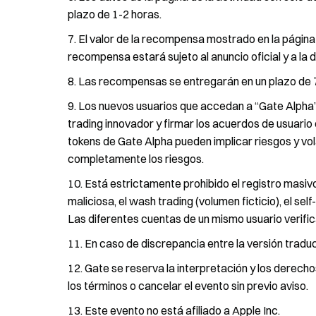
plazo de 1-2 horas.
El valor de la recompensa mostrado en la página d
recompensa estará sujeto al anuncio oficial y a la d
Las recompensas se entregarán en un plazo de 7 d
Los nuevos usuarios que accedan a “Gate Alpha”
trading innovador y firmar los acuerdos de usuari
tokens de Gate Alpha pueden implicar riesgos y vol
completamente los riesgos.
Está estrictamente prohibido el registro masiv
maliciosa, el wash trading (volumen ficticio), el se
Las diferentes cuentas de un mismo usuario verifi
En caso de discrepancia entre la versión traducid
Gate se reserva la interpretación y los derech
los términos o cancelar el evento sin previo aviso.
Este evento no está afiliado a Apple Inc.